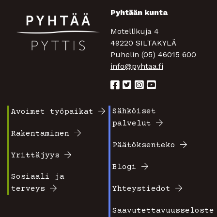
Pyhtään kunta
Motellikuja 4
49220 SILTAKYLÄ
Puhelin (05) 46015 600
info@pyhtaa.fi
Sähköiset
Avoimet työpaikat
Footer
Footer
palvelut
valikko
valikko
Rakentaminen
Päätöksenteko
1
2
Yrittäjyys
Blogi
Sosiaali ja
terveys
Yhteystiedot
Saavutettavuusseloste