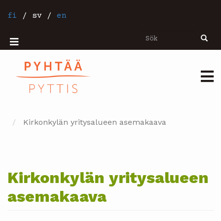
Hoppa
till
fi
/
sv
/
en
huvudinnehåll
Sök
Sök
Mobiilivalikko
Päävalikko
Kirkonkylän yritysalueen asemakaava
Kirkonkylän yritysalueen
asemakaava