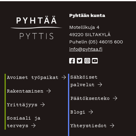
Pyhtään kunta
Motellikuja 4
49220 SILTAKYLÄ
Puhelin (05) 46015 600
info@pyhtaa.fi
Sähköiset
Avoimet työpaikat
Footer
Footer
palvelut
valikko
valikko
Rakentaminen
Päätöksenteko
1
2
Yrittäjyys
Blogi
Sosiaali ja
terveys
Yhteystiedot