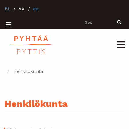
Hoppa
till
fi
/
sv
/
en
huvudinnehåll
Sök
Sök
Mobiilivalikko
Päävalikko
Henkilökunta
Henkilökunta