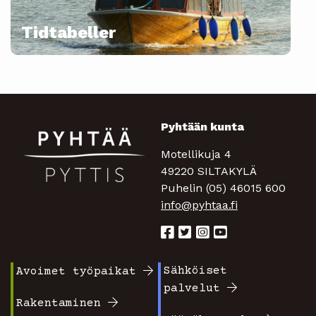
Tidtabeller
Pyhtään kunta
Motellikuja 4
49220 SILTAKYLÄ
Puhelin (05) 46015 600
info@pyhtaa.fi
Sähköiset
Avoimet työpaikat
Footer
Footer
palvelut
valikko
valikko
Rakentaminen