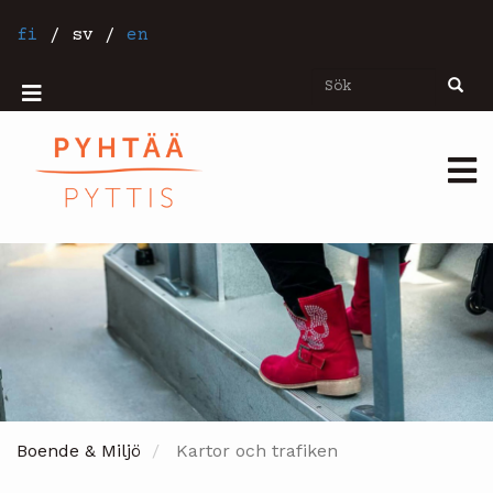
Hoppa
till
fi
/
sv
/
en
huvudinnehåll
Sök
Sök
Mobiilivalikko
Päävalikko
Boende & Miljö
Kartor och trafiken