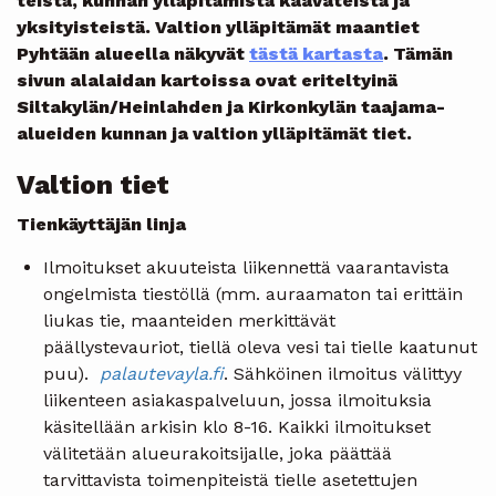
teistä, kunnan ylläpitämistä kaavateistä ja
yksityisteistä. Valtion ylläpitämät maantiet
Pyhtään alueella näkyvät
tästä kartasta
. Tämän
sivun alalaidan kartoissa ovat eriteltyinä
Siltakylän/Heinlahden ja Kirkonkylän taajama-
alueiden kunnan ja valtion ylläpitämät tiet.
Valtion tiet
Tienkäyttäjän linja
Ilmoitukset akuuteista liikennettä vaarantavista
ongelmista tiestöllä (mm. auraamaton tai erittäin
liukas tie, maanteiden merkittävät
päällystevauriot, tiellä oleva vesi tai tielle kaatunut
puu).
palautevayla.fi
. Sähköinen ilmoitus välittyy
liikenteen asiakaspalveluun, jossa ilmoituksia
käsitellään arkisin klo 8-16. Kaikki ilmoitukset
välitetään alueurakoitsijalle, joka päättää
tarvittavista toimenpiteistä tielle asetettujen