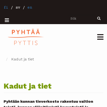
Hoppa
till
fi
/
sv
/
en
huvudinnehåll
Sök
Sök
Mobiilivalikko
Päävalikko
Kadut ja tiet
Kadut ja tiet
Pyhtään kunnan tieverkosto rakentuu valtion