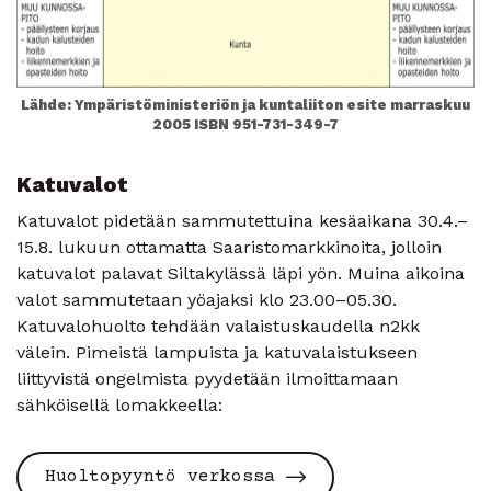
Lähde: Ympäristöministeriön ja kuntaliiton esite marraskuu
2005 ISBN 951-731-349-7
Katuvalot
Katuvalot pidetään sammutettuina kesäaikana 30.4.–
15.8. lukuun ottamatta Saaristomarkkinoita, jolloin
katuvalot palavat Siltakylässä läpi yön. Muina aikoina
valot sammutetaan yöajaksi klo 23.00–05.30.
Katuvalohuolto tehdään valaistuskaudella n2kk
välein. Pimeistä lampuista ja katuvalaistukseen
liittyvistä ongelmista pyydetään ilmoittamaan
sähköisellä lomakkeella:
Huoltopyyntö verkossa