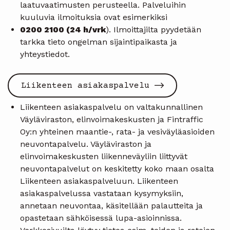
laatuvaatimusten perusteella. Palveluihin
kuuluvia ilmoituksia ovat esimerkiksi
0200 2100 (24 h/vrk
). Ilmoittajilta pyydetään
tarkka tieto ongelman sijaintipaikasta ja
yhteystiedot.
Liikenteen asiakaspalvelu
Liikenteen asiakaspalvelu on valtakunnallinen
Väyläviraston, elinvoimakeskusten ja Fintraffic
Oy:n yhteinen maantie-, rata- ja vesiväyläasioiden
neuvontapalvelu. Väyläviraston ja
elinvoimakeskusten liikenneväyliin liittyvät
neuvontapalvelut on keskitetty koko maan osalta
Liikenteen asiakaspalveluun. Liikenteen
asiakaspalvelussa vastataan kysymyksiin,
annetaan neuvontaa, käsitellään palautteita ja
opastetaan sähköisessä lupa-asioinnissa.