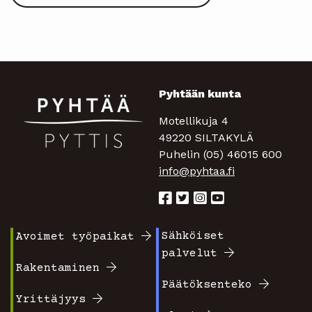
Pyhtään kunta
Motellikuja 4
49220 SILTAKYLÄ
Puhelin (05) 46015 600
info@pyhtaa.fi
Sähköiset
Avoimet työpaikat
Footer
Footer
palvelut
valikko
valikko
Rakentaminen
Päätöksenteko
1
2
Yrittäjyys