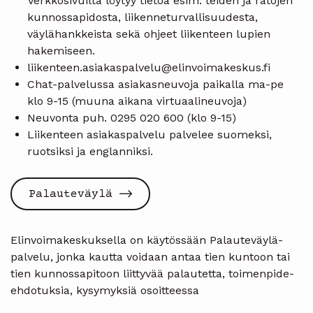
Verkkosivuilta löytyy tietoa esim. teiden ja ratojen
kunnossapidosta, liikenneturvallisuudesta,
väylähankkeista sekä ohjeet liikenteen lupien
hakemiseen.
liikenteen.asiakaspalvelu@elinvoimakeskus.fi
Chat-palvelussa asiakasneuvoja paikalla ma-pe
klo 9-15 (muuna aikana virtuaalineuvoja)
Neuvonta puh. 0295 020 600 (klo 9-15)
Liikenteen asiakaspalvelu palvelee suomeksi,
ruotsiksi ja englanniksi.
Palauteväylä
Elinvoimakeskuksella on käytössään Palauteväylä-
palvelu, jonka kautta voidaan antaa tien kuntoon tai
tien kunnossapitoon liittyvää palautetta, toimenpide-
ehdotuksia, kysymyksiä osoitteessa