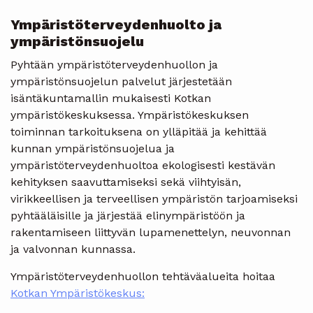
Ympäristöterveydenhuolto ja
ympäristönsuojelu
Pyhtään ympäristöterveydenhuollon ja
ympäristönsuojelun palvelut järjestetään
isäntäkuntamallin mukaisesti Kotkan
ympäristökeskuksessa. Ympäristökeskuksen
toiminnan tarkoituksena on ylläpitää ja kehittää
kunnan ympäristönsuojelua ja
ympäristöterveydenhuoltoa ekologisesti kestävän
kehityksen saavuttamiseksi sekä viihtyisän,
virikkeellisen ja terveellisen ympäristön tarjoamiseksi
pyhtääläisille ja järjestää elinympäristöön ja
rakentamiseen liittyvän lupamenettelyn, neuvonnan
ja valvonnan kunnassa.
Ympäristöterveydenhuollon tehtäväalueita hoitaa
Kotkan Ympäristökeskus: