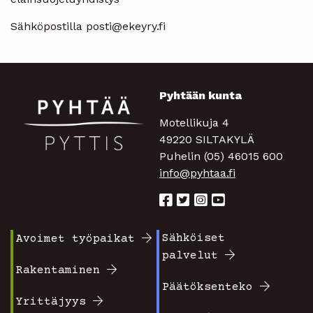
Sähköpostilla posti@ekeyry.fi
Pyhtään kunta
Motellikuja 4
49220 SILTAKYLÄ
Puhelin (05) 46015 600
info@pyhtaa.fi
Sähköiset
Avoimet työpaikat
Footer
Footer
palvelut
valikko
valikko
Rakentaminen
Päätöksenteko
1
2
Yrittäjyys