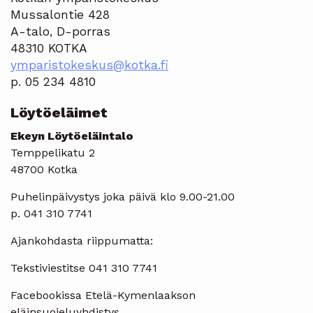
Mussalontie 428
A-talo, D-porras
48310 KOTKA
ymparistokeskus@kotka.fi
p. 05 234 4810
Löytöeläimet
Ekeyn Löytöeläintalo
Temppelikatu 2
48700 Kotka
Puhelinpäivystys joka päivä klo 9.00-21.00
p. 041 310 7741
Ajankohdasta riippumatta:
Tekstiviestitse 041 310 7741
Facebookissa Etelä-Kymenlaakson
eläinsuojeluyhdistys