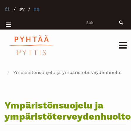
Hoppa
till
fi
/
sv
/
en
huvudinnehåll
Sök
Sök
Mobiilivalikko
Päävalikko
Ympäristönsuojelu ja ympäristöterveydenhuolto
Ympäristönsuojelu ja
ympäristöterveydenhuolto