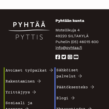
Pyhtään kunta
Motellikuja 4
49220 SILTAKYLÄ
Puhelin (05) 46015 600
info@pyhtaa.fi
Sähköiset
Avoimet työpaikat
Footer
Footer
palvelut
valikko
valikko
Rakentaminen
Päätöksenteko
1
2
Yrittäjyys
Blogi
Sosiaali ja