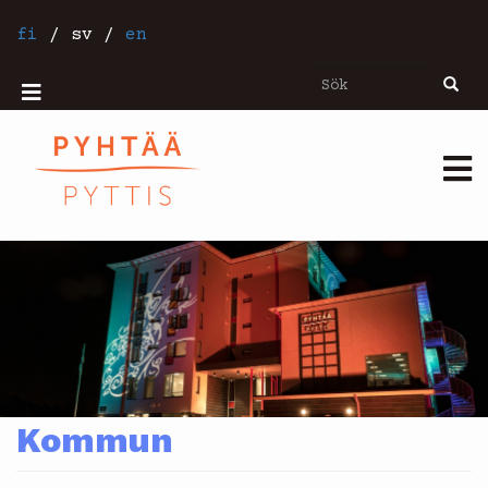
Hoppa
till
fi
/
sv
/
en
huvudinnehåll
Sök
Sök
Mobiilivalikko
Päävalikko
Kommun