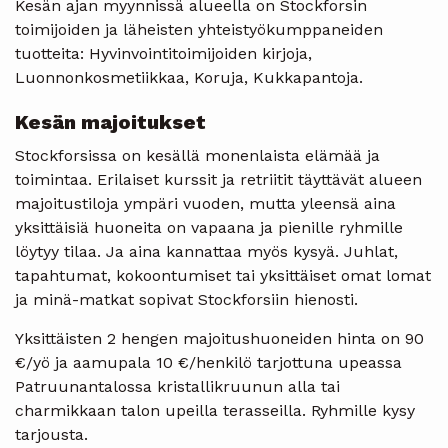
Kesän ajan myynnissä alueella on Stockforsin
toimijoiden ja läheisten yhteistyökumppaneiden
tuotteita: Hyvinvointitoimijoiden kirjoja,
Luonnonkosmetiikkaa, Koruja, Kukkapantoja.
Kesän majoitukset
Stockforsissa on kesällä monenlaista elämää ja
toimintaa. Erilaiset kurssit ja retriitit täyttävät alueen
majoitustiloja ympäri vuoden, mutta yleensä aina
yksittäisiä huoneita on vapaana ja pienille ryhmille
löytyy tilaa. Ja aina kannattaa myös kysyä. Juhlat,
tapahtumat, kokoontumiset tai yksittäiset omat lomat
ja minä-matkat sopivat Stockforsiin hienosti.
Yksittäisten 2 hengen majoitushuoneiden hinta on 90
€/yö ja aamupala 10 €/henkilö tarjottuna upeassa
Patruunantalossa kristallikruunun alla tai
charmikkaan talon upeilla terasseilla. Ryhmille kysy
tarjousta.