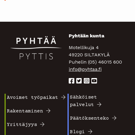
Pyhtään kunta
Motellikuja 4
49220 SILTAKYLÄ
Puhelin (05) 46015 600
info@pyhtaa.fi
Sähköiset
Avoimet työpaikat
Footer
Footer
palvelut
valikko
valikko
Rakentaminen
Päätöksenteko
1
2
Yrittäjyys
Blogi