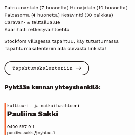
Patruunantalo (7 huonetta) Hunajatalo (10 huonetta)
Paloasema (4 huonetta) Kesävintti (30 paikkaa)
Caravan- & telttailualue
Kaarihalli retkeilyvaihtoehto
Stockfors Villagessa tapahtuu, käy tutustumassa
Tapahtumakalenteriin alla olevasta linkistä!
Tapahtumakalenteriin
Pyhtään kunnan yhteyshenkilö:
kulttuuri- ja matkailusihteeri
Pauliina Sakki
0400 587 911
pauliina.sakki@pyhtaa.fi