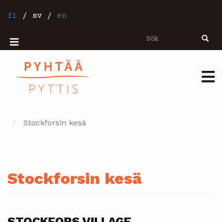
Hoppa
till
fi
/
sv
/
en
huvudinnehåll
Sök
Sök
Mobiilivalikko
Päävalikko
Stockforsin kesä
Stockforsin kesä
STOCKFORS VILLAGE