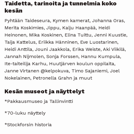
Taidetta, tarinoita ja tunnelmia koko
kesän
Pyhtään Taideseura, Kymen kamerat, Johanna Oras,
Merita Koskimies, Jippu, Kaiju Haanpää, Heidi
Heinonen, Mika Koskinen, Elina Tuittu, Jenni Kuustie,
Taija Kattelus, Eriikka Hänninen, Eve Luostarinen,
Heidi Anttila, Jouni Jaakkola, Erika Weiste, Aki Viikilä,
Jannah Nijmolen, Sonja Forssen, Hannu Kumpula,
Ite-taiteilija Karhu, Huutjärven koulun oppilaita,
Janne Virtanen @kelpokuva, Timo Sajaniemi, Joel
Nokelainen, Petronella Grahn ja muut
Kesän museot ja näyttelyt
*Pakkausmuseo ja Tallinvintti
*70-luku näyttely
*Stockforsin historia