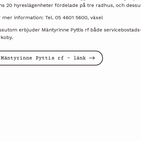
nns 20 hyreslägenheter fördelade på tre radhus, och des
 mer information: Tel. 05 4601 5600, växel
ssutom erbjuder Mäntyrinne Pyttis rf både servicebostad
rkoby.
Mäntyrinne Pyttis rf - länk