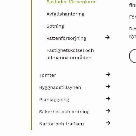
Bostäder för seniorer
fi
Avfallshantering
För
Sotning
De
Ky
Vattenförsörjning
Fastighetskötsel och
allmänna områden
Tomter
Byggnadstillsynen
Planläggning
Säkerhet och ordning
Kartor och trafiken