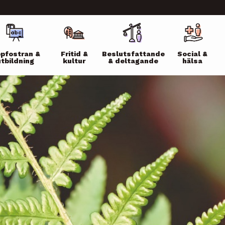
ikko
pfostran &
Fritid &
Beslutsfattande
Social &
utbildning
kultur
& deltagande
hälsa