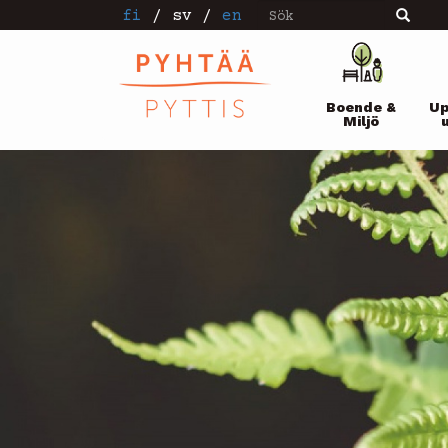
Sök
Hoppa
fi
/
sv
/
en
Sök
till
huvudinnehåll
Pääval
Boende &
Up
Miljö