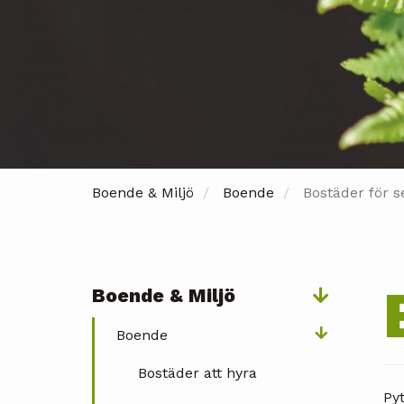
Boende & Miljö
Boende
Bostäder för s
Boende & Miljö
Päävalikko
Boende
Bostäder att hyra
Py