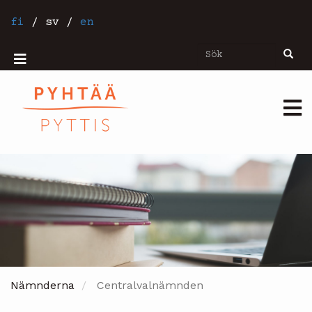
Hoppa
till
fi
/
sv
/
en
huvudinnehåll
Sök
Sök
Mobiilivalikko
Päävalikko
Nämnderna
Centralvalnämnden