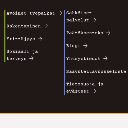
Sähköiset
Avoimet työpaikat
Footer
Footer
palvelut
valikko
valikko
Rakentaminen
Päätöksenteko
1
2
Yrittäjyys
Blogi
Sosiaali ja
terveys
Yhteystiedot
Saavutettavuusseloste
Tietosuoja ja
evästeet