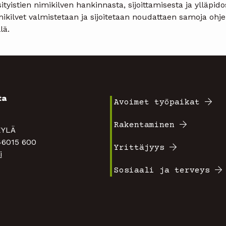
ityistien nimikilven hankinnasta, sijoittamisesta ja ylläpidos
ikilvet valmistetaan ja sijoitetaan noudattaen samoja ohje
llä.
ta
Avoimet työpaikat
Footer
4
Rakentaminen
TAKYLÄ
valikko
 46015 600
Yrittäjyys
i
1
Sosiaali ja terveys