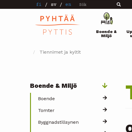
Sök
Hoppa
fi
/
sv
/
en
Sök
till
huvudinnehåll
Pääval
Boende &
Up
Miljö
Tiennimet ja kyltit
Boende & Miljö
Päävalikko
Boende
Tomter
Byggnadstillsynen
O