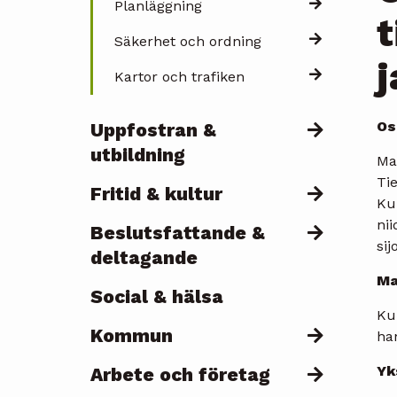
Planläggning
Säkerhet och ordning
j
Kartor och trafiken
Os
Uppfostran &
utbildning
Ma
Tie
Fritid & kultur
Kun
nii
Beslutsfattande &
sij
deltagande
Ma
Social & hälsa
Ku
Kommun
han
Yk
Arbete och företag