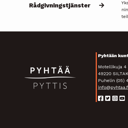
Yks
Rådgivningstjänster
nim
tei
Pyhtään kun
Motellikuja 
49220 SIL
Puhelin (05)
info@pyhtaa.f