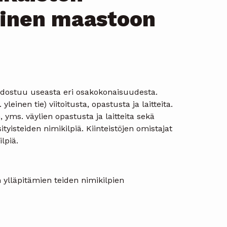
minen maastoon
odostuu useasta eri osakokonaisuudesta.
yleinen tie) viitoitusta, opastusta ja laitteita.
, yms. väylien opastusta ja laitteita sekä
sityisteiden nimikilpiä. Kiinteistöjen omistajat
lpiä.
ylläpitämien teiden nimikilpien