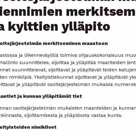
tiennimien merkitse
a kylttien ylläpito
oitejärjestelmän merkitseminen maastoon
astossa ja liikenneväylillä toimiva ohjauskokonaisuus mu
hallinto suunnittelee, sijoittaa ja ylläpitää maanteiden (ent. 
nat suunnittelevat, sijoittavat ja ylläpitävät teiden katujen
den nimikilpiä. Yksityistiekunnat sijoittavat ja ylläpitävät yk
oittavat ja ylläpitävät osoitejärjestelmän mukaisia numeroki
antiet ja kunnan ylläpitämät tiet
nnan osoitejärjestelmän mukaisten maanteiden ja kunnan 
kinnasta, sijoittamisesta ja ylläpidosta vastaa kunta.
sityisteiden nimikilvet