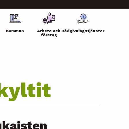
Kommun
Arbete och
Rådgivningstjänster
företag
kyltit
ukaisten