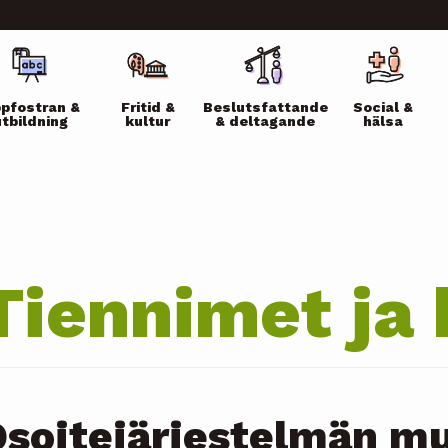
ikko
pfostran &
Fritid &
Beslutsfattande
Social &
utbildning
kultur
& deltagande
hälsa
Tiennimet ja 
soitejärjestelmän m