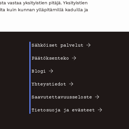
ta vastaa yksityistien pitäjä. Yksityistien
ita kuin kunnan ylläpitämillä kaduilla ja
Sähköiset palvelut
Footer
Päätöksenteko
valikko
Blogi
2
Yhteystiedot
Saavutettavuusseloste
Tietosuoja ja evästeet