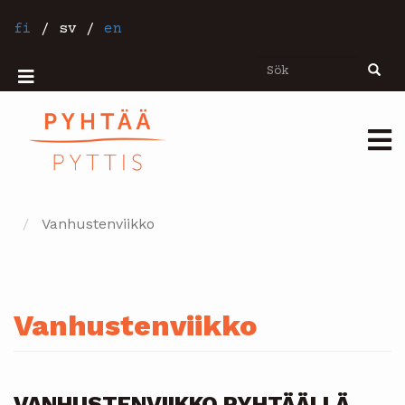
Hoppa
till
fi
/
sv
/
en
huvudinnehåll
Sök
Sök
Mobiilivalikko
Päävalikko
Vanhustenviikko
Vanhustenviikko
VANHUSTENVIIKKO PYHTÄÄLLÄ