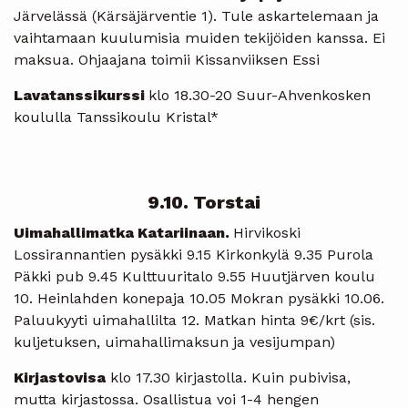
Järvelässä (Kärsäjärventie 1). Tule askartelemaan ja
vaihtamaan kuulumisia muiden tekijöiden kanssa. Ei
maksua. Ohjaajana toimii Kissanviiksen Essi
Lavatanssikurssi
klo 18.30-20 Suur-Ahvenkosken
koululla Tanssikoulu Kristal*
9.10. Torstai
Uimahallimatka Katariinaan.
Hirvikoski
Lossirannantien pysäkki 9.15 Kirkonkylä 9.35 Purola
Päkki pub 9.45 Kulttuuritalo 9.55 Huutjärven koulu
10. Heinlahden konepaja 10.05 Mokran pysäkki 10.06.
Paluukyyti uimahallilta 12. Matkan hinta 9€/krt (sis.
kuljetuksen, uimahallimaksun ja vesijumpan)
Kirjastovisa
klo 17.30 kirjastolla. Kuin pubivisa,
mutta kirjastossa. Osallistua voi 1-4 hengen