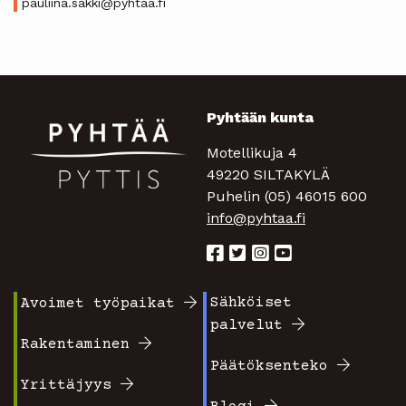
pauliina.sakki@pyhtaa.fi
Pyhtään kunta
Motellikuja 4
49220 SILTAKYLÄ
Puhelin (05) 46015 600
info@pyhtaa.fi
Sähköiset
Avoimet työpaikat
Footer
Footer
palvelut
valikko
valikko
Rakentaminen
Päätöksenteko
1
2
Yrittäjyys