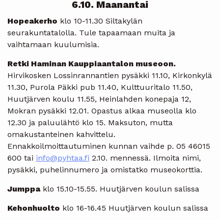
6.10. Maanantai
Hopeakerho
klo 10-11.30 Siltakylän
seurakuntatalolla. Tule tapaamaan muita ja
vaihtamaan kuulumisia.
Retki Haminan Kauppiaantalon museoon.
Hirvikosken Lossinrannantien pysäkki 11.10, Kirkonkylä
11.30, Purola Päkki pub 11.40, Kulttuuritalo 11.50,
Huutjärven koulu 11.55, Heinlahden konepaja 12,
Mokran pysäkki 12.01. Opastus alkaa museolla klo
12.30 ja paluulähtö klo 15. Maksuton, mutta
omakustanteinen kahvittelu.
Ennakkoilmoittautuminen kunnan vaihde p. 05 46015
600 tai
info@pyhtaa.fi
2.10. mennessä. Ilmoita nimi,
pysäkki, puhelinnumero ja omistatko museokorttia.
Jumppa
klo 15.10-15.55. Huutjärven koulun salissa
Kehonhuolto
klo 16-16.45 Huutjärven koulun salissa