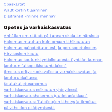
Opaskartat
Walttikortin tilaaminen
Digitransit -minne mennä?
Opetus ja varhaiskasvatus
Anhållan om rätt att gå i annan skola än närskola
Hakemus muuhun kuin omaan lähikouluun
Hakemus painotettuun esi- ja perusopetukseen,
Hirvikosken koulu
Hakemus koulunkäyntioikeudesta Pyhtään kunnan
kouluun (ulkopaikkakuntalaiset)
Ilmoitus erityisruokavaliosta varhaiskasvatus- ja
kouluruokailussa
Koulukuljetusanomus
Varhaiskasvatus esikoulun yhteydessä
Varhaiskasvatushakemus (uudet asiakkaat)
Varhaiskasvatus: Tulotietojen lähetys ja ilmoitus
päivähoidon päättymisestä