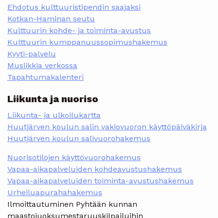
Ehdotus kulttuuristipendin saajaksi
Kotkan-Haminan seutu
Kulttuurin kohde- ja toiminta-avustus
Kulttuurin kumppanuussopimushakemus
Kyyti-palvelu
Musiikkia verkossa
Tapahtumakalenteri
Liikunta ja nuoriso
Liikunta- ja ulkoilukartta
Huutjärven koulun salin vakiovuoron käyttöpäiväkirja
Huutjärven koulun salivuorohakemus
Nuorisotilojen käyttövuorohakemus
Vapaa-aikapalveluiden kohdeavustushakemus
Vapaa-aikapalveluiden toiminta-avustushakemus
Urheiluapurahahakemus
Ilmoittautuminen Pyhtään kunnan
maastojuoksumestaruuskilpailuihin