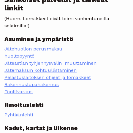
linkit
(Huom. Lomakkeet eivät toimi vanhentuneilla
selaimilla!)
Asuminen ja ympäristö
Jätehuollon perusmaksu
huoltopyyntö
Jäteastian tyhjennysvälin muuttaminen
Jätemaksun kohtuullistaminen
Pelastuslaitoksen ohjeet ja lomakkeet
Rakennuslupahakemus
Tonttivaraus
Ilmoituslehti
Pyhtäänlehti
Kadut, kartat ja liikenne