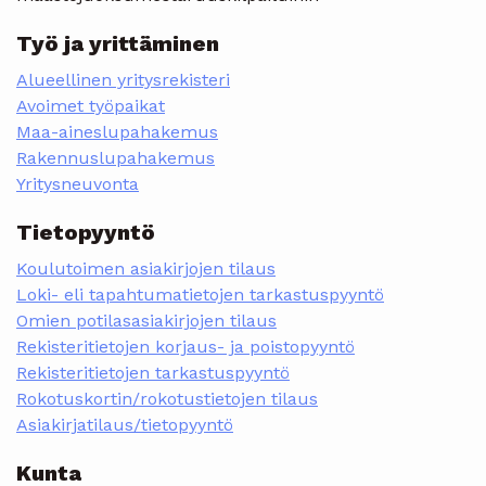
Työ ja yrittäminen
Alueellinen yritysrekisteri
Avoimet työpaikat
Maa-aineslupahakemus
Rakennuslupahakemus
Yritysneuvonta
Tietopyyntö
Koulutoimen asiakirjojen tilaus
Loki- eli tapahtumatietojen tarkastuspyyntö
Omien potilasasiakirjojen tilaus
Rekisteritietojen korjaus- ja poistopyyntö
Rekisteritietojen tarkastuspyyntö
Rokotuskortin/rokotustietojen tilaus
Asiakirjatilaus/tietopyyntö
Kunta