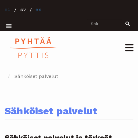
Hoppa
till
fi
/
sv
/
en
huvudinnehåll
Sök
Sök
Mobiilivalikko
Päävalikko
Sähköiset palvelut
Sähköiset palvelut
Sähköiset palvelut ja tärkeät