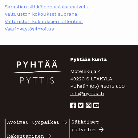
Sarastian sähköinen asiakaspalvelu
Valtuuston kokoukset suorana
Valtuuston kokouksien tallenteet
Väärinkäytösilmoitus
Pyhtään kunta
Motellikuja 4
49220 SILTAKYLÄ
Puhelin (05) 46015 600
info@pyhtaa.fi
Sähköiset
Avoimet työpaikat
Footer
Footer
palvelut
valikko
valikko
Rakentaminen