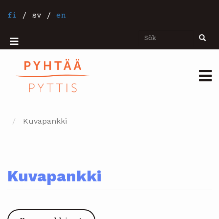
Hoppa
till
fi
/
sv
/
en
huvudinnehåll
Sök
Sök
Mobiilivalikko
Päävalikko
Kuvapankki
Kuvapankki