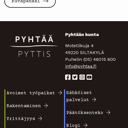
Kuvapankki
Pyhtään kunta
Motellikuja 4
49220 SILTAKYLÄ
Puhelin (05) 46015 600
info@pyhtaa.fi
Sähköiset
Avoimet työpaikat
Footer
Footer
palvelut
valikko
valikko
Rakentaminen
Päätöksenteko
1
2
Yrittäjyys
Blogi