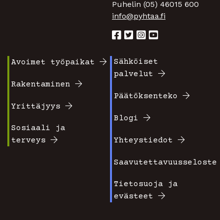
Puhelin (05) 46015 600
info@pyhtaa.fi
Sähköiset
Avoimet työpaikat
Footer
Footer
palvelut
valikko
valikko
Rakentaminen
Päätöksenteko
1
2
Yrittäjyys
Blogi
Sosiaali ja
terveys
Yhteystiedot
Saavutettavuusseloste
Tietosuoja ja
evästeet