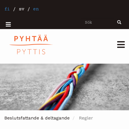
Hoppa
till
fi
/
sv
/
en
huvudinnehåll
Sök
Sök
Mobiilivalikko
Päävalikko
Beslutsfattande & deltagande
Regler