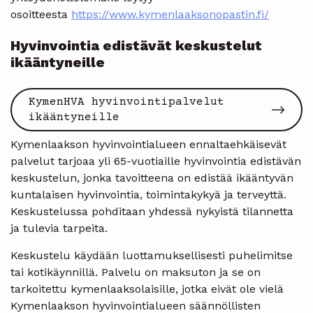
osoitteesta
https://www.kymenlaaksonopastin.fi/
Hyvinvointia edistävät keskustelut
ikääntyneille
KymenHVA hyvinvointipalvelut
ikääntyneille
Kymenlaakson hyvinvointialueen ennaltaehkäisevät
palvelut tarjoaa yli 65-vuotiaille hyvinvointia edistävän
keskustelun, jonka tavoitteena on edistää ikääntyvän
kuntalaisen hyvinvointia, toimintakykyä ja terveyttä.
Keskustelussa pohditaan yhdessä nykyistä tilannetta
ja tulevia tarpeita.
Keskustelu käydään luottamuksellisesti puhelimitse
tai kotikäynnillä. Palvelu on maksuton ja se on
tarkoitettu kymenlaaksolaisille, jotka eivät ole vielä
Kymenlaakson hyvinvointialueen säännöllisten