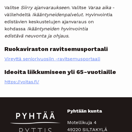
Valitse
Siirry ajanvaraukseen
. Valitse
Varaa aika
-
välilehdeltä
Ikääntyneidenpalvelut
. Hyvinvointia
edistävien keskustelujen ajanvaraus on
kohdassa
Ikääntyneiden hyvinvointia
edistävä
neuvonta ja ohjaus.
Ruokaviraston ravitsemusportaali
Vireyttä seniorivuosiin -ravitsemusportaali
Ideoita liikkumiseen yli 65-vuotiaille
https://voitas.fi/
Pyhtään kunta
Motellikuja 4
49220 SILTAKYLÄ