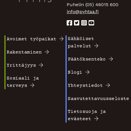
Puhelin (05) 46015 600
info@pyhtaa.fi
Sähköiset
Avoimet työpaikat
Footer
Footer
palvelut
valikko
valikko
Rakentaminen
Päätöksenteko
1
2
Yrittäjyys
Blogi
Sosiaali ja
terveys
Yhteystiedot
Saavutettavuusseloste
Tietosuoja ja
evästeet