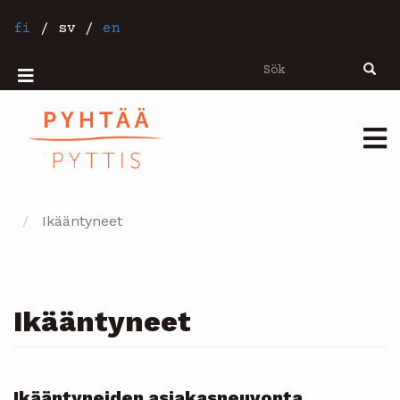
Hoppa
till
fi
/
sv
/
en
huvudinnehåll
Sök
Sök
Mobiilivalikko
Päävalikko
Ikääntyneet
Ikääntyneet
Ikääntyneiden asiakasneuvonta