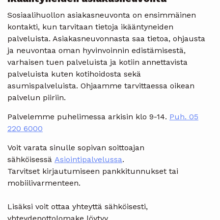
Sosiaalihuollon asiakasneuvonta on ensimmäinen
kontakti, kun tarvitaan tietoja ikääntyneiden
palveluista. Asiakasneuvonnasta saa tietoa, ohjausta
ja neuvontaa oman hyvinvoinnin edistämisestä,
varhaisen tuen palveluista ja kotiin annettavista
palveluista kuten kotihoidosta sekä
asumispalveluista. Ohjaamme tarvittaessa oikean
palvelun piiriin.
Palvelemme puhelimessa arkisin klo 9-14.
Puh. 05
220 6000
Voit varata sinulle sopivan soittoajan
sähköisessä
Asiointipalvelussa
.
Tarvitset kirjautumiseen pankkitunnukset tai
mobiilivarmenteen.
Lisäksi voit ottaa yhteyttä sähköisesti,
yhteydenottolomake löytyy