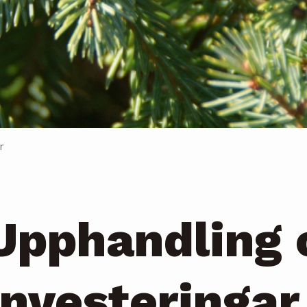
r
Upphandling 
investeringar