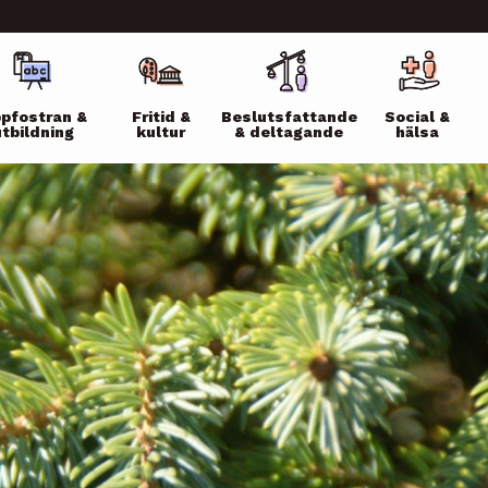
ikko
pfostran &
Fritid &
Beslutsfattande
Social &
utbildning
kultur
& deltagande
hälsa