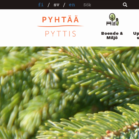
Sök
Hoppa
fi
/
sv
/
en
Sök
till
huvudinnehåll
Pääval
Boende &
Up
Miljö