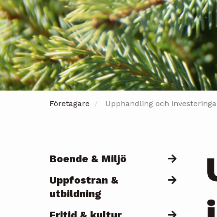
Företagare
Upphandling och investeringa
Boende & Miljö
Päävalikko
Uppfostran &
utbildning
Fritid & kultur