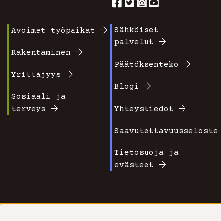
Sähköiset
Avoimet työpaikat
Footer
Footer
palvelut
valikko
valikko
Rakentaminen
Päätöksenteko
1
2
Yrittäjyys
Blogi
Sosiaali ja
terveys
Yhteystiedot
Saavutettavuusseloste
Tietosuoja ja
evästeet