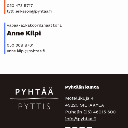
050 473 5717
tytti.eriksson@pyhtaa.fi
vapaa-aikakoordinaattori
Anne Kilpi
050 308 8701
anne.kilpi@pyhtaa.fi
Pyhtään kunta
Motellikuja 4
49220 SILTAKYLÄ
Puhelin (05) 46015 600
info@pyhtaa.fi