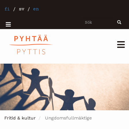
Hoppa
till
fi
/
sv
/
en
huvudinnehåll
Sök
Sök
Mobiilivalikko
Päävalikko
Fritid & kultur
Ungdomsfullmäktige