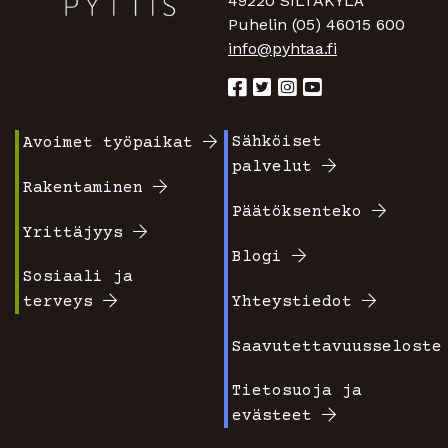
49220 SILTAKYLÄ
Puhelin (05) 46015 600
info@pyhtaa.fi
Sähköiset
Avoimet työpaikat
Footer
Footer
palvelut
valikko
valikko
Rakentaminen
Päätöksenteko
1
2
Yrittäjyys
Blogi
Sosiaali ja
terveys
Yhteystiedot
Saavutettavuusseloste
Tietosuoja ja
evästeet