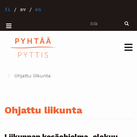
Hoppa
till
fi
/
sv
/
en
huvudinnehåll
Sök
Sök
Mobiilivalikko
Päävalikko
Ohjattu liikunta
Ohjattu liikunta
Liikunnan kesäohjelma, elokuu