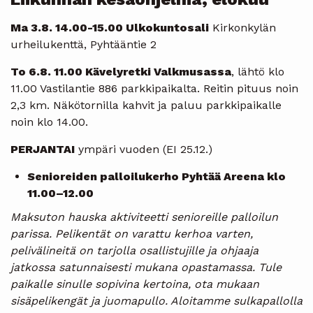
Ma 3.8. 14.00-15.00 Ulkokuntosali
Kirkonkylän
urheilukenttä, Pyhtääntie 2
To 6.8. 11.00 Kävelyretki Valkmusassa
, lähtö klo
11.00 Vastilantie 886 parkkipaikalta. Reitin pituus noin
2,3 km. Näkötornilla kahvit ja paluu parkkipaikalle
noin klo 14.00.
PERJANTAI
ympäri vuoden (EI 25.12.)
Senioreiden palloilukerho Pyhtää Areena klo
11.00–12.00
Maksuton hauska aktiviteetti senioreille palloilun
parissa. Pelikentät on varattu kerhoa varten,
pelivälineitä on tarjolla osallistujille ja ohjaaja
jatkossa satunnaisesti mukana opastamassa. Tule
paikalle sinulle sopivina kertoina, ota mukaan
sisäpelikengät ja juomapullo. Aloitamme sulkapallolla