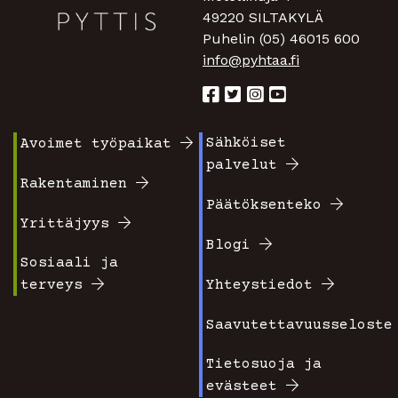
49220 SILTAKYLÄ
Puhelin (05) 46015 600
info@pyhtaa.fi
Sähköiset
Avoimet työpaikat
Footer
Footer
palvelut
valikko
valikko
Rakentaminen
Päätöksenteko
1
2
Yrittäjyys
Blogi
Sosiaali ja
terveys
Yhteystiedot
Saavutettavuusseloste
Tietosuoja ja
evästeet