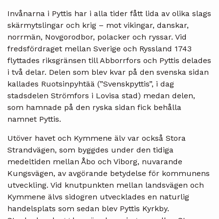
Invånarna i Pyttis har i alla tider fått lida av olika slags
skärmytslingar och krig – mot vikingar, danskar,
norrmän, Novgorodbor, polacker och ryssar. Vid
fredsfördraget mellan Sverige och Ryssland 1743
flyttades riksgränsen till Abborrfors och Pyttis delades
i två delar. Delen som blev kvar på den svenska sidan
kallades Ruotsinpyhtää (”Svenskpyttis”, i dag
stadsdelen Strömfors i Lovisa stad) medan delen,
som hamnade på den ryska sidan fick behålla
namnet Pyttis.
Utöver havet och Kymmene älv var också Stora
Strandvägen, som byggdes under den tidiga
medeltiden mellan Åbo och Viborg, nuvarande
Kungsvägen, av avgörande betydelse för kommunens
utveckling. Vid knutpunkten mellan landsvägen och
Kymmene älvs sidogren utvecklades en naturlig
handelsplats som sedan blev Pyttis Kyrkby.