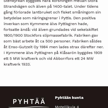
Stenkyrkan byggdes nära korsningen mellan Stora
Strandvägen och älven på 1400-talet. Under tidens
gång förlorade lantbruket och fisket småningom sin
betydelse som näringsgrenar i Pyttis. Den positiva
inverkan som Kymmene älvs Pyttisgren hade,
fortsatte ändå: vid älven grundades vid sekelskiftet
1800/1900 Stockfors slipmassefabrik. Fabriken gav
som bäst arbete åt ca 500 personer. Fabriken såldes
åt Enso-Gutzeit Oy 1984 men lades strax därefter ner.
I Kymmene älvs Pyttisgren på Klåsarön byggdes 1909
ett 5 MW kraftverk och vid Abborrfors ett 24 MW
kraftverk 1933.
Pyhtään kunta
Motellikuja 4