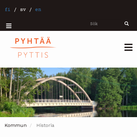
Hoppa
till
fi
/
sv
/
en
huvudinnehåll
Sök
Sök
Mobiilivalikko
Päävalikko
Kommun
Historia