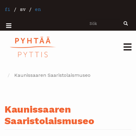
Hoppa
till
fi
/
sv
/
en
huvudinnehåll
Sök
Sök
Mobiilivalikko
Päävalikko
Kaunissaaren Saaristolaismuseo
Kaunissaaren
Saaristolaismuseo