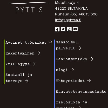
Motellikuja 4
49220 SILTAKYLÄ
Puhelin (05) 46015 600
info@pyhtaa.fi
Sähköiset
Avoimet työpaikat
Footer
Footer
palvelut
valikko
valikko
Rakentaminen
Päätöksenteko
1
2
Yrittäjyys
Blogi
Sosiaali ja
terveys
Yhteystiedot
Saavutettavuusseloste
Tietosuoja ja