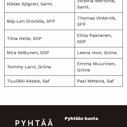
Victoria Merivirta,
Niklas Sjögren, Saml.
Saml.
Thomas Vintervik,
Maj-Len Drockila, SFP
SFP
Elina Paananen,
Tiina Helle, SDP
SDP
Mira Kettunen, SDP
Leena Hovi, Gröna
Emma Muurinen,
Tommy Larvi, Gröna
Gröna
Tuulikki Aksels, Saf
Pasi Metsola, Saf
Pyhtään kunta