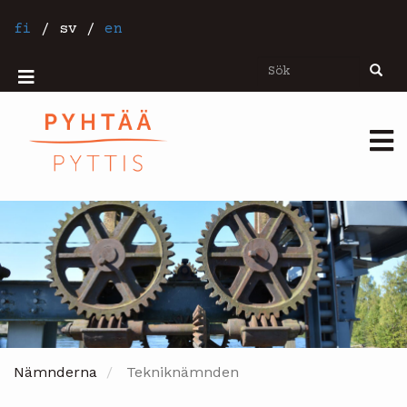
Hoppa
till
fi
/
sv
/
en
huvudinnehåll
Sök
Sök
Mobiilivalikko
Päävalikko
Nämnderna
Tekniknämnden