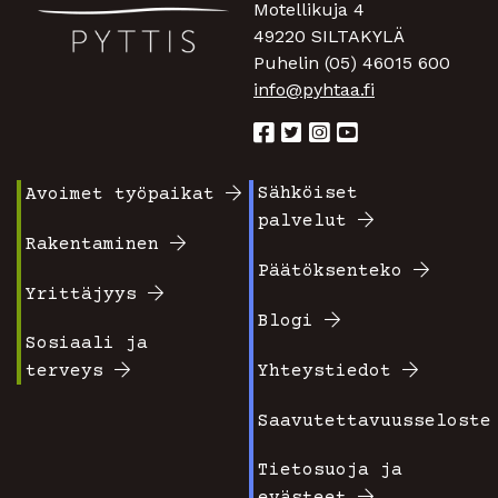
Motellikuja 4
49220 SILTAKYLÄ
Puhelin (05) 46015 600
info@pyhtaa.fi
Sähköiset
Avoimet työpaikat
Footer
Footer
palvelut
valikko
valikko
Rakentaminen
Päätöksenteko
1
2
Yrittäjyys
Blogi
Sosiaali ja
terveys
Yhteystiedot
Saavutettavuusseloste
Tietosuoja ja
evästeet