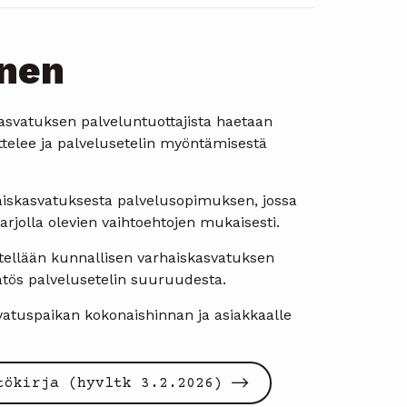
inen
kasvatuksen palveluntuottajista haetaan
telee ja palvelusetelin myöntämisestä
aiskasvatuksesta palvelusopimuksen, jossa
rjolla olevien vaihtoehtojen mukaisesti.
itellään kunnallisen varhaiskasvatuksen
tös palvelusetelin suuruudesta.
vatuspaikan kokonaishinnan ja asiakkaalle
tökirja (hyvltk 3.2.2026)