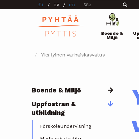
Sök
Hoppa
fi
/
sv
/
en
Sök
till
huvudinnehåll
Pääval
Boende &
Up
Miljö
Yksityinen varhaiskasvatus
Boende & Miljö
Päävalikko
Uppfostran &
utbildning
Förskoleundervisning
Medborgarinstitut