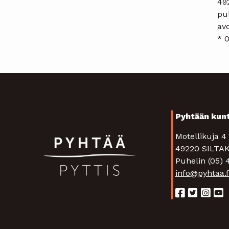
49
pu
avo
* 0
Pyhtään kun
Motellikuja 
49220 SIL
Puhelin (05)
info@pyhtaa.f