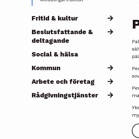
Fritid & kultur
P
Beslutsfattande &
deltagande
Pal
sä
Social & hälsa
pää
Kommun
Pe
sov
Arbete och företag
Per
Rådgivningstjänster
ma
Yk
my