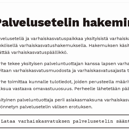
alvelusetelin hakem
veluseteliä ja varhaiskasvatuspaikkaa yksityisistä varhais
hköisellä varhaiskasvatushakemuksella. Hakemuksen käsit
ttää varhaiskasvatuspäällikkö.
rhe tekee yksityisen palveluntuottajan kanssa lapsen varh
itaan varhaiskasvatusmuodosta ja varhaiskasvatusajasta ta
he toimittaa kunnalle tulotiedot, joiden perusteella määr
ksua vastaava omavastuuosuus. Perheelle lähetetään pää
sityinen palveluntuottaja perii asiakasmaksuna varhaiskas
önnetyn palvelusetelin välisen erotuksen.
Lataa varhaiskasvatuksen palvelusetelin sään