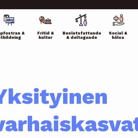
ikko
pfostran &
Fritid &
Beslutsfattande
Social &
utbildning
kultur
& deltagande
hälsa
Yksityinen
varhaiskasva