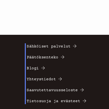
Sähköiset palvelut
Footer
Päätöksenteko
valikko
Blogi
2
Yhteystiedot
Saavutettavuusseloste
Tietosuoja ja evästeet