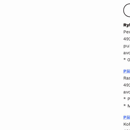
Ry
Pe
49
pu
avo
* 0
Pä
Ra
49
avo
* P
* 
Pä
Ko