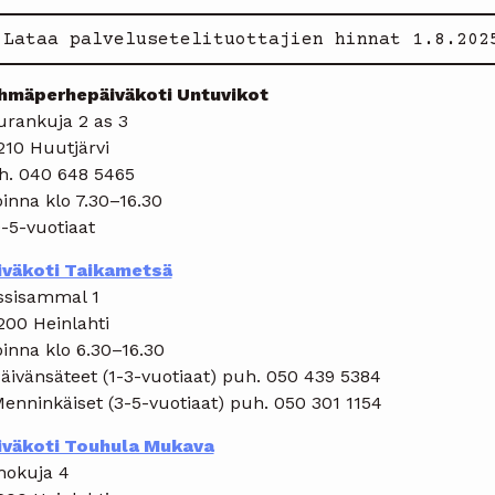
Lataa palvelusetelituottajien hinnat 1.8.202
hmäperhepäiväkoti Untuvikot
urankuja 2 as 3
210 Huutjärvi
h. 040 648 5465
inna klo 7.30–16.30
-5-vuotiaat
iväkoti Taikametsä
ssisammal 1
200 Heinlahti
inna klo 6.30–16.30
äivänsäteet (1-3-vuotiaat) puh. 050 439 5384
Menninkäiset (3-5-vuotiaat) puh. 050 301 1154
iväkoti Touhula Mukava
hokuja 4