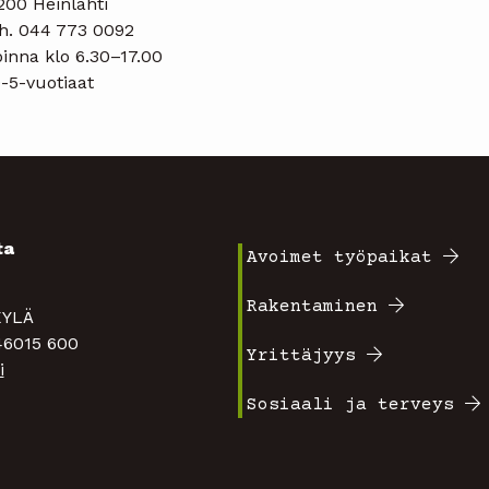
200 Heinlahti
h. 044 773 0092
inna klo 6.30–17.00
-5-vuotiaat
ta
Avoimet työpaikat
Footer
4
Rakentaminen
TAKYLÄ
valikko
 46015 600
Yrittäjyys
i
1
Sosiaali ja terveys