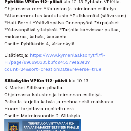
Pyhtään VPK:n 112-päivä
klo 10-13 Pyhtään VPK:lla.
Ohjelmassa mm: *Kaluston ja toiminnan esittelyä
*Alkusammutus koulutusta *Pulkkamäki (säävaraus)
*Hali-Bernit *Ystävänpäivä Onnenpyörä *Arpajaiset
*Ystävänpäivä yllätyksiä *Tarjolla kahviossa: pullaa,
makkaraa, kahvia, kaakaota
Osoite: Pyhtääntie 4, kirkonkylä
Lisätietoja:
https://www.kymenlaaksonyt.fi/fi-
FI/page/696690335b3fc945579ea3e2?
count=24&sort=creationDate&reverse=true
Siltakylän VPK:n 112-päivä
klo 10-13
K-Market Siltiksen pihalla.
Ohjelmassa kaluston ja toiminnan esittelyä.
Paikalla tarjolla kahvia ja mehua sekä makkaraa.
Huom! tarjottavia rajoitettu erä.
Osoite: Malminsuontie 2, Siltakylä