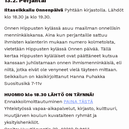
13.2. Perjantai
Iltaseikkailu Onnenpäivä
Pyhtään kirjastolla. Lähdöt
klo 18.30 ja klo 19.30.
Onnen Hippusten kylässä asuu maailman onnellisin
menninkäiskansa. Aina kun perjantaille sattuu
ihmisten kalenterin mukaan numero kolmetoista,
vietetään Hippusten kylässä Onnen päivää. Tällä
kertaa Hippusten kyläläiset ovat päättäneet kutsua
kanssaan juhlistamaan onnen ihmismenninkäisiä, eli
niitä, jotka eivät ole venyneet vielä täyteen mittaan.
Seikkailun on käsikirjoittanut Hanna Puhakka
Suositusikä 7-11v
HUOMIO klo 18.30 LÄHTÖ ON TÄYNNÄ!
Ennakkoilmoittautuminen
PAINA TÄSTÄ
Yhteistyössä vapaa-aikapalvelut, kirjasto, kulttuuri,
Huutjärven koulun kuvataiteen ryhmät ja
yksityishenkilöt.