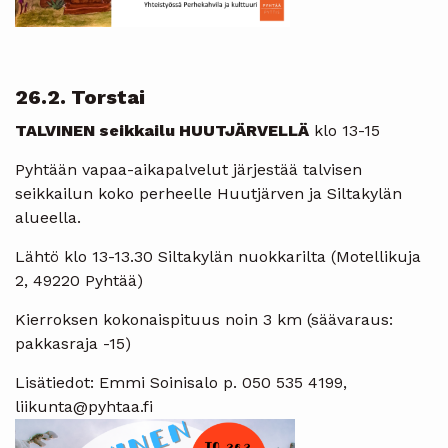
26.2. Torstai
TALVINEN seikkailu HUUTJÄRVELLÄ
klo 13-15
Pyhtään vapaa-aikapalvelut järjestää talvisen
seikkailun koko perheelle Huutjärven ja Siltakylän
alueella.
Lähtö klo 13-13.30 Siltakylän nuokkarilta (Motellikuja
2, 49220 Pyhtää)
Kierroksen kokonaispituus noin 3 km (säävaraus:
pakkasraja -15)
Lisätiedot: Emmi Soinisalo p. 050 535 4199,
liikunta@pyhtaa.fi