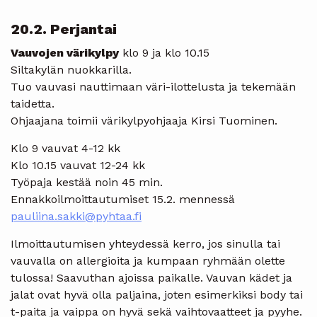
20.2. Perjantai
Vauvojen värikylpy
klo 9 ja klo 10.15
Siltakylän nuokkarilla.
Tuo vauvasi nauttimaan väri-ilottelusta ja tekemään
taidetta.
Ohjaajana toimii värikylpyohjaaja Kirsi Tuominen.
Klo 9 vauvat 4-12 kk
Klo 10.15 vauvat 12-24 kk
Työpaja kestää noin 45 min.
Ennakkoilmoittautumiset 15.2. mennessä
pauliina.sakki@pyhtaa.fi
Ilmoittautumisen yhteydessä kerro, jos sinulla tai
vauvalla on allergioita ja kumpaan ryhmään olette
tulossa! Saavuthan ajoissa paikalle. Vauvan kädet ja
jalat ovat hyvä olla paljaina, joten esimerkiksi body tai
t-paita ja vaippa on hyvä sekä vaihtovaatteet ja pyyhe.