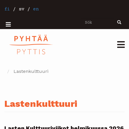
Hoppa
till
fi
/
sv
/
en
huvudinnehåll
Sök
Sök
Mobiilivalikko
Päävalikko
Lastenkulttuuri
Lastenkulttuuri
Lasten Kulttuuriviikot helmikuussa 2026