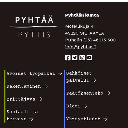
Pyhtään kunta
Motellikuja 4
49220 SILTAKYLÄ
Puhelin (05) 46015 600
info@pyhtaa.fi
Sähköiset
Avoimet työpaikat
Footer
Footer
palvelut
valikko
valikko
Rakentaminen
Päätöksenteko
1
2
Yrittäjyys
Blogi
Sosiaali ja
terveys
Yhteystiedot