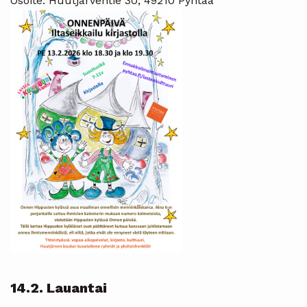
Osoite: Huutjärventie 30, 49210 Pyhtää
14.2. Lauantai