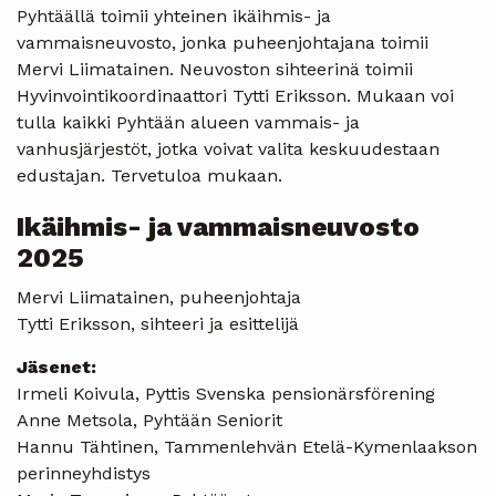
Pyhtäällä toimii yhteinen ikäihmis- ja
vammaisneuvosto, jonka puheenjohtajana toimii
Mervi Liimatainen. Neuvoston sihteerinä toimii
Hyvinvointikoordinaattori Tytti Eriksson. Mukaan voi
tulla kaikki Pyhtään alueen vammais- ja
vanhusjärjestöt, jotka voivat valita keskuudestaan
edustajan. Tervetuloa mukaan.
Ikäihmis- ja vammaisneuvosto
2025
Mervi Liimatainen, puheenjohtaja
Tytti Eriksson, sihteeri ja esittelijä
Jäsenet:
Irmeli Koivula, Pyttis Svenska pensionärsförening
Anne Metsola, Pyhtään Seniorit
Hannu Tähtinen, Tammenlehvän Etelä-Kymenlaakson
perinneyhdistys