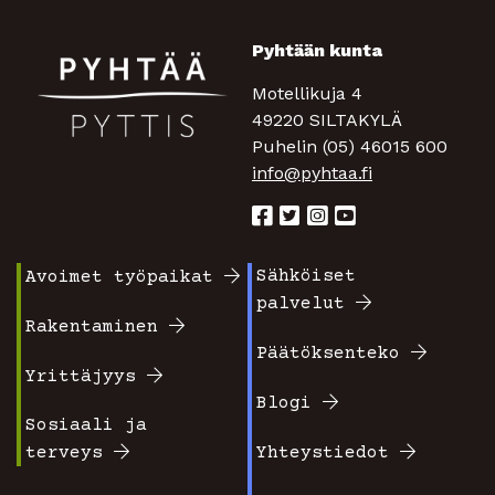
Pyhtään kunta
Motellikuja 4
49220 SILTAKYLÄ
Puhelin (05) 46015 600
info@pyhtaa.fi
Sähköiset
Avoimet työpaikat
Footer
Footer
palvelut
valikko
valikko
Rakentaminen
Päätöksenteko
1
2
Yrittäjyys
Blogi
Sosiaali ja
terveys
Yhteystiedot