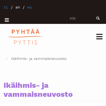
Hoppa
till
fi
/
sv
/
en
huvudinnehåll
Sök
Sök
Mobiilivalikko
Päävalikko
Ikäihmis- ja vammaisneuvosto
Ikäihmis- ja
vammaisneuvosto