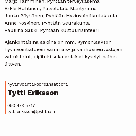
Marjo Tamminen, Pyhtään terveysasema
Erkki Huhtinen, Palvelutalo Mäntyrinne
Jouko Pöyhönen, Pyhtään Hyvinvointilautakunta
Anne Koskinen, Pyhtään Seurakunta
Pauliina Sakki, Pyhtään kulttuurisihteeri
Ajankohtaisina asioina on mm. Kymenlaakson
hyvinvointialueen vammais- ja vanhusneuvostojen
valmistelut, digituki sekä erilaiset kyselyt näihin
liittyen.
hyvinvointikoordinaattori
Tytti Eriksson
050 473 5717
tytti.eriksson@pyhtaa.fi