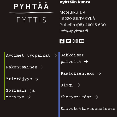
Pyhtään kunta
Motellikuja 4
49220 SILTAKYLÄ
Puhelin (05) 46015 600
info@pyhtaa.fi
Sähköiset
Avoimet työpaikat
Footer
Footer
palvelut
valikko
valikko
Rakentaminen
Päätöksenteko
1
2
Yrittäjyys
Blogi
Sosiaali ja
terveys
Yhteystiedot
Saavutettavuusseloste