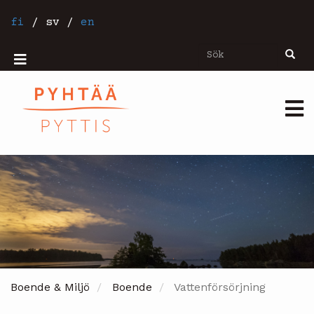
Hoppa
till
fi
/
sv
/
en
huvudinnehåll
Sök
Sök
Mobiilivalikko
Päävalikko
Boende & Miljö
Boende
Vattenförsörjning