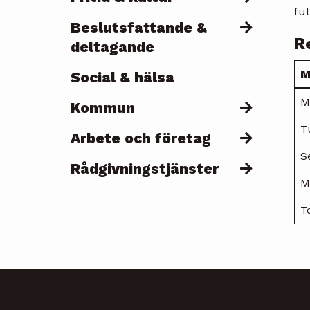
fu
Beslutsfattande &
R
deltagande
M
Social & hälsa
M
Kommun
T
Arbete och företag
S
Rådgivningstjänster
M
T