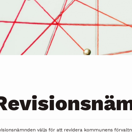
Revisionsnä
visionsnämnden väljs för att revidera kommunens förvalt