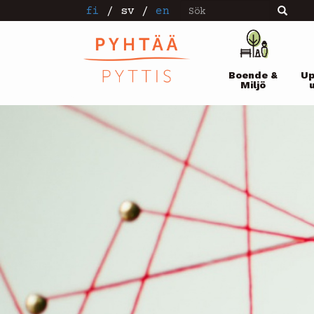
Sök
Hoppa
fi
/
sv
/
en
Sök
till
huvudinnehåll
Pääval
Boende &
Up
Miljö