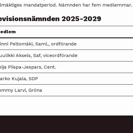
llmäktiges mandatperiod. Nämnden har fem medlemmar.
evisionsnämnden 2025-2029
edlem
inni Peltomäki, Saml., ordförande
uulikki Aksels, Saf, viceordförande
eija Piispa-Jespars, Cent.
arko Kujala, SDP
ommy Larvi, Gröna