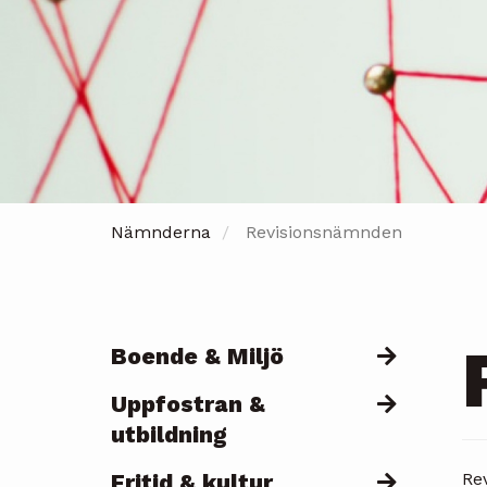
Nämnderna
Revisionsnämnden
Boende & Miljö
Päävalikko
Uppfostran &
utbildning
Fritid & kultur
Re