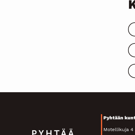
Pyhtään kun
Motellikuja 