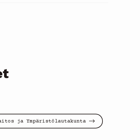
et
aitos ja Ympäristölautakunta