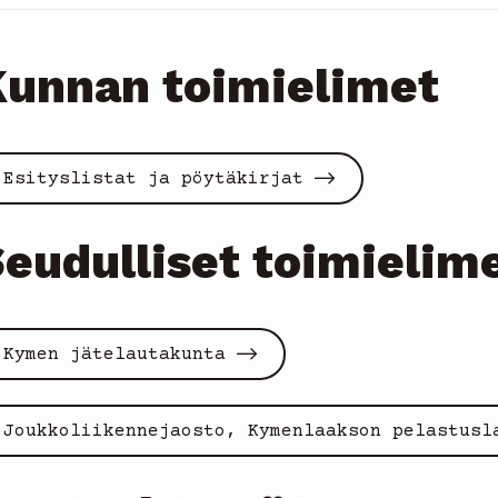
unnan toimielimet
Esityslistat ja pöytäkirjat
eudulliset toimielim
Kymen jätelautakunta
Joukkoliikennejaosto, Kymenlaakson pelastusl