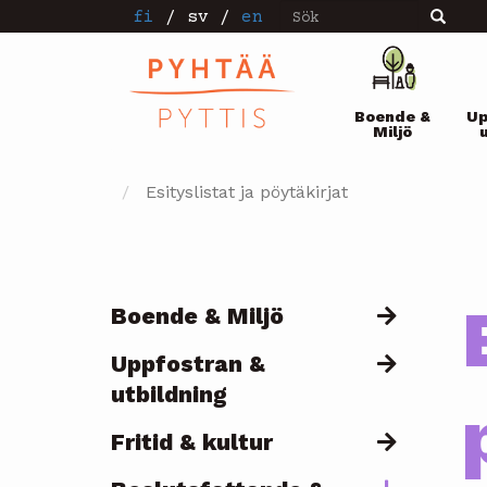
Sök
Hoppa
fi
/
sv
/
en
Sök
till
huvudinnehåll
Pääval
Boende &
Up
Miljö
Esityslistat ja pöytäkirjat
Boende & Miljö
Päävalikko
Uppfostran &
utbildning
Fritid & kultur