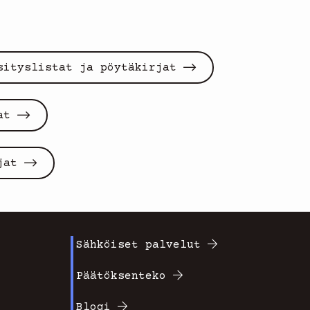
sityslistat ja pöytäkirjat
at
jat
Sähköiset palvelut
Footer
Päätöksenteko
valikko
Blogi