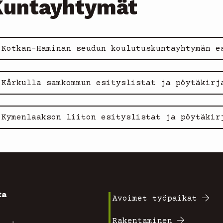
Kuntayhtymät
Kotkan-Haminan seudun koulutuskuntayhtymän e
Kårkulla samkommun esityslistat ja pöytäkirj
Kymenlaakson liiton esityslistat ja pöytäkir
ta
Avoimet työpaikat
Footer
4
Rakentaminen