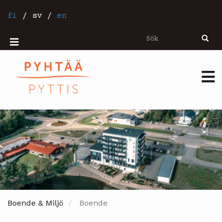
Hoppa
till
fi
/
sv
/
en
huvudinnehåll
Sök
Sök
Mobiilivalikko
Päävalikko
Boende & Miljö
Boende