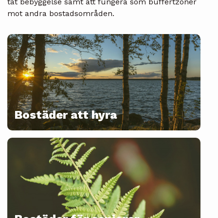
tät bebyggelse samt att fungera som buffertzoner
mot andra bostadsområden.
Bostäder att hyra