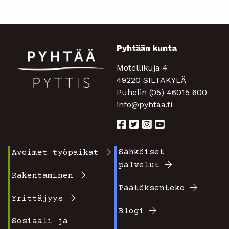
Pyhtään kunta
Motellikuja 4
49220 SILTAKYLÄ
Puhelin (05) 46015 600
info@pyhtaa.fi
Sähköiset
Avoimet työpaikat
Footer
Footer
palvelut
valikko
valikko
Rakentaminen
Päätöksenteko
1
2
Yrittäjyys
Blogi
Sosiaali ja