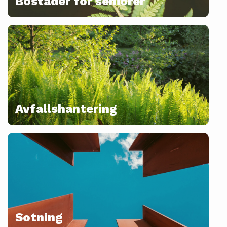
Bostäder för seniorer
Avfallshantering
Sotning