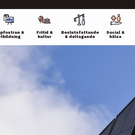
ikko
pfostran &
Fritid &
Beslutsfattande
Social &
utbildning
kultur
& deltagande
hälsa