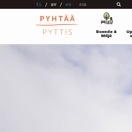
Sök
Hoppa
fi
/
sv
/
en
Sök
till
huvudinnehåll
Pääval
Boende &
Up
Miljö