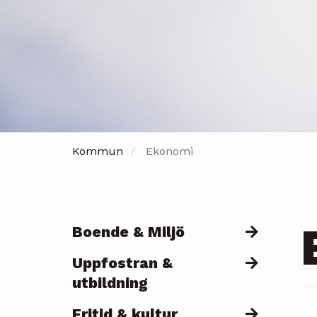
Kommun
Ekonomi
Boende & Miljö
Päävalikko
Uppfostran &
utbildning
Fritid & kultur