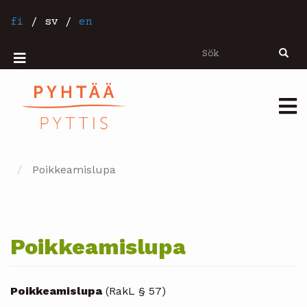
Hoppa
till
fi
/
sv
/
en
huvudinnehåll
Sök
Sök
Mobiilivalikko
Päävalikko
Poikkeamislupa
Poikkeamislupa
Poikkeamislupa
(RakL § 57)