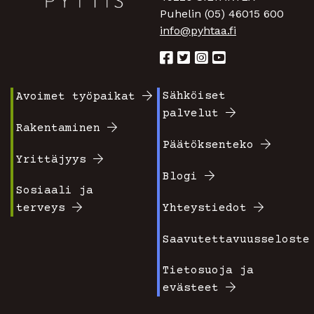
Puhelin (05) 46015 600
info@pyhtaa.fi
Sähköiset
Avoimet työpaikat
Footer
Footer
palvelut
valikko
valikko
Rakentaminen
Päätöksenteko
1
2
Yrittäjyys
Blogi
Sosiaali ja
terveys
Yhteystiedot
Saavutettavuusseloste
Tietosuoja ja
evästeet