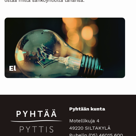
ostaa miltä sähköyhtiöltä tahansa.
El
Pyhtään kunta
Motellikuja 4
49220 SILTAKYLÄ
Puhelin (05) 46015 600