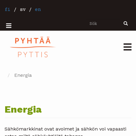
Hoppa
till
fi
/
sv
/
en
huvudinnehåll
Sök
Sök
Mobiilivalikko
Päävalikko
Energia
Energia
Sähkömarkkinat ovat avoimet ja sähkön voi vapaasti