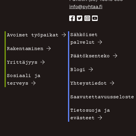
info@pyhtaa.fi
Sähköiset
Avoimet työpaikat
Footer
Footer
palvelut
valikko
valikko
Rakentaminen
Päätöksenteko
1
2
Yrittäjyys
Blogi
Sosiaali ja
terveys
Yhteystiedot
Saavutettavuusseloste
Tietosuoja ja
evästeet