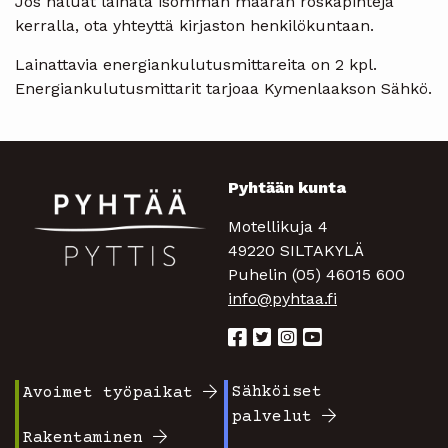
Jos haluat lainata isomman määrän roskapihtejä
kerralla, ota yhteyttä kirjaston henkilökuntaan.
Lainattavia energiankulutusmittareita on 2 kpl.
Energiankulutusmittarit tarjoaa Kymenlaakson Sähkö.
Pyhtään kunta
Motellikuja 4
49220 SILTAKYLÄ
Puhelin (05) 46015 600
info@pyhtaa.fi
Sähköiset
Avoimet työpaikat
Footer
Footer
palvelut
valikko
valikko
Rakentaminen