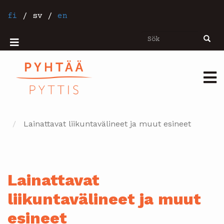
Hoppa
till
fi
/
sv
/
en
huvudinnehåll
Sök
Sök
Mobiilivalikko
Päävalikko
Lainattavat liikuntavälineet ja muut esineet
Lainattavat
liikuntavälineet ja muut
esineet