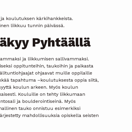
ja koulutuksen kärkihankkeista.
inen liikkuu tunnin päivässä.
näkyy Pyhtäällä
vammaksi ja liikkumisen sallivammaksi.
seksi oppitunteihin, taukoihin ja paikasta
älituntiohjaajat ohjaavat muille oppilaille
ärkkää tapahtuma –koulutuksesta oppia siitä,
tyisyyttä koulun arkeen. Myös koulun
isesti. Kouluille on tehty liikkumaan
tosali ja boulderointiseinä. Myös
nnallinen tauko onnistuu esimerkiksi
ärjestetty mahdollisuuksia opiskella seisten