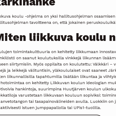
kärkihanke
ikkuva koulu -ohjelma on yksi hallitusohjelman osaamisen 
litusohjelman tavoitteena on, että jokainen peruskouluikä
iten liikkuva koulu 
ulujen toimintakulttuuria on kehitetty liikkumaan innosta
kilöstö on saanut koulutuksilla vinkkejä liikunnan lisäämi
seen siirtymisiin. Myös oppilaita on koulutettu: Välkkäri – v
ejä ja leikkejä välituntisin, yläkoululaiset ovat saaneet J
en liikunnallisilla tapahtumilla lisätään liikuntaa ja viih
rhotoimintaa on kehitetty Liikkuvan koulun ideologian muka
tivoivia hankintoja, suurimpina Huutjärven koulun ulkokun
kkatiloja varustetaan liikkuvaan kouluun sopiviksi: toimi
anvetotangon tai tasapainovälineiden avulla. Luokkiin on j
 aktiivisesti istuen jumppapallolla tai UPis1-tuolilla.