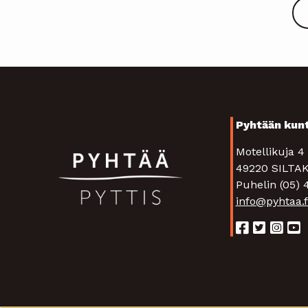
Pyhtään kun
Motellikuja 
49220 SIL
Puhelin (05)
info@pyhtaa.f