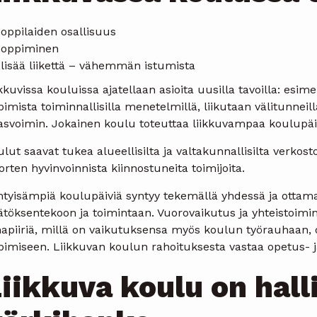
oppilaiden osallisuus
oppiminen
lisää liikettä – vähemmän istumista
kkuvissa kouluissa ajatellaan asioita uusilla tavoilla: es
imista toiminnallisilla menetelmillä, liikutaan välitunnei
hasvoimin. Jokainen koulu toteuttaa liikkuvampaa koulupäi
lut saavat tukea alueellisilta ja valtakunnallisilta verkostoi
rten hyvinvoinnista kiinnostuneita toimijoita.
ihtyisämpiä koulupäiviä syntyy tekemällä yhdessä ja ottam
ätöksentekoon ja toimintaan. Vuorovaikutus ja yhteistoimi
apiiriä, millä on vaikutuksensa myös koulun työrauhaan, opp
imiseen. Liikkuvan koulun rahoituksesta vastaa opetus- ja
iikkuva koulu on hall