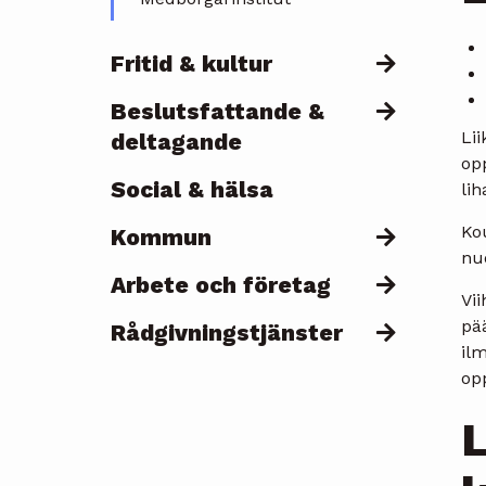
Fritid & kultur
Beslutsfattande &
Lii
deltagande
opp
Social & hälsa
li
Kou
Kommun
nuo
Arbete och företag
Vi
pä
Rådgivningstjänster
ilm
opp
L