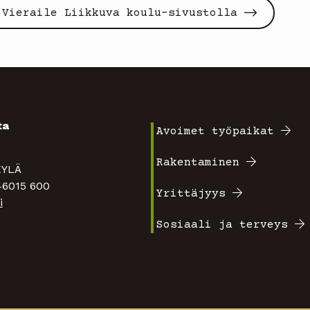
Vieraile Liikkuva koulu-sivustolla
ta
Avoimet työpaikat
Footer
4
Rakentaminen
TAKYLÄ
valikko
 46015 600
Yrittäjyys
i
1
Sosiaali ja terveys