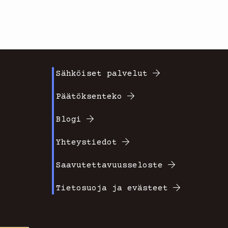
Sähköiset palvelut
Footer
Päätöksenteko
valikko
Blogi
2
Yhteystiedot
Saavutettavuusseloste
Tietosuoja ja evästeet