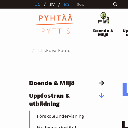
Sök
Hoppa
fi
/
sv
/
en
Sök
till
huvudinnehåll
Pääval
Boende &
Up
Miljö
Liikkuva koulu
Boende & Miljö
Päävalikko
Uppfostran &
utbildning
Förskoleundervisning
L
Medborgarinstitut