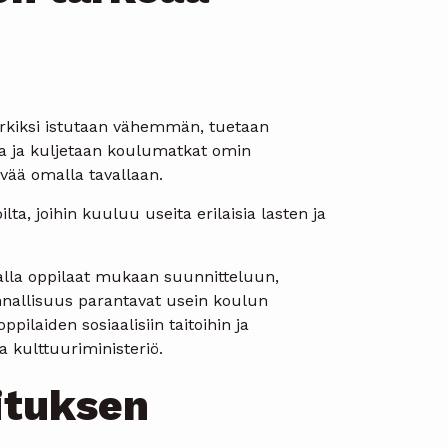
imerkiksi istutaan vähemmän, tuetaan
lla ja kuljetaan koulumatkat omin
vää omalla tavallaan.
lta, joihin kuuluu useita erilaisia lasten ja
alla oppilaat mukaan suunnitteluun,
nnallisuus parantavat usein koulun
ilaiden sosiaalisiin taitoihin ja
 kulttuuriministeriö.
ituksen