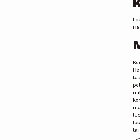
Li
Hal
M
Ko
Hen
toi
pel
mit
ke
mo
luo
leu
tai