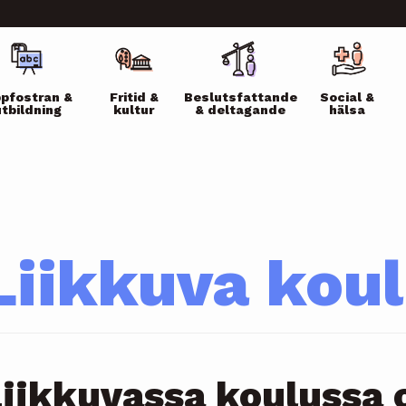
ikko
pfostran &
Fritid &
Beslutsfattande
Social &
utbildning
kultur
& deltagande
hälsa
Liikkuva kou
iikkuvassa koulussa 