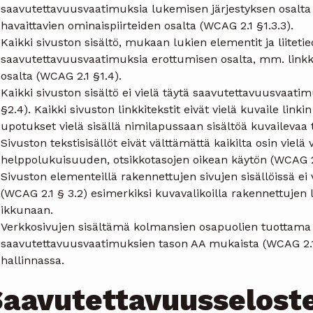
saavutettavuusvaatimuksia lukemisen järjestyksen osalta (W
havaittavien ominaispiirteiden osalta (WCAG 2.1 §1.3.3).
Kaikki sivuston sisältö, mukaan lukien elementit ja liitetied
saavutettavuusvaatimuksia erottumisen osalta, mm. linkkit
osalta (WCAG 2.1 §1.4).
Kaikki sivuston sisältö ei vielä täytä saavutettavuusvaat
§2.4). Kaikki sivuston linkkitekstit eivät vielä kuvaile link
upotukset vielä sisällä nimilapussaan sisältöä kuvailevaa 
Sivuston tekstisisällöt eivät välttämättä kaikilta osin vie
helppolukuisuuden, otsikkotasojen oikean käytön (WCAG 2.1 
Sivuston elementeillä rakennettujen sivujen sisällöissä ei
(WCAG 2.1 § 3.2) esimerkiksi kuvavalikoilla rakennettuje
ikkunaan.
Verkkosivujen sisältämä kolmansien osapuolien tuottama si
saavutettavuusvaatimuksien tason AA mukaista (WCAG 2.1 
hallinnassa.
aavutettavuusselost