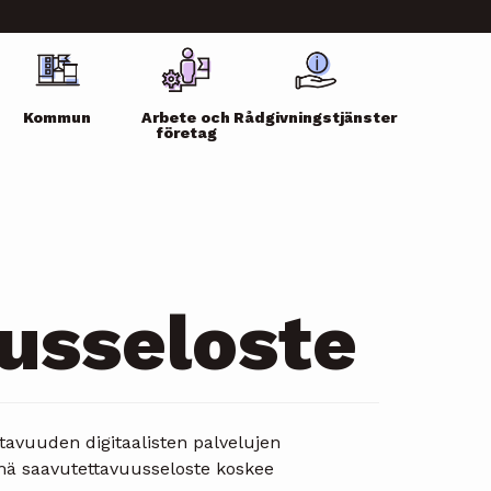
Kommun
Arbete och
Rådgivningstjänster
företag
usseloste
avuuden digitaalisten palvelujen
ämä saavutettavuusseloste koskee