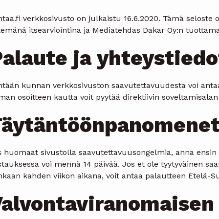
taa.fi verkkosivusto on julkaistu 16.6.2020. Tämä seloste
kemänä itsearviointina ja Mediatehdas Dakar Oy:n tuottama
alaute ja yhteystiedo
htään kunnan verkkosivuston saavutettavuudesta voi antaa 
an osoitteen kautta voit pyytää direktiivin soveltamisalan ul
Täytäntöönpanomenet
 huomaat sivustolla saavutettavuusongelmia, anna ensin pa
stauksessa voi mennä 14 päivää. Jos et ole tyytyväinen saa
inkaan kahden viikon aikana, voit antaa palautteen Etelä-S
alvontaviranomaisen 