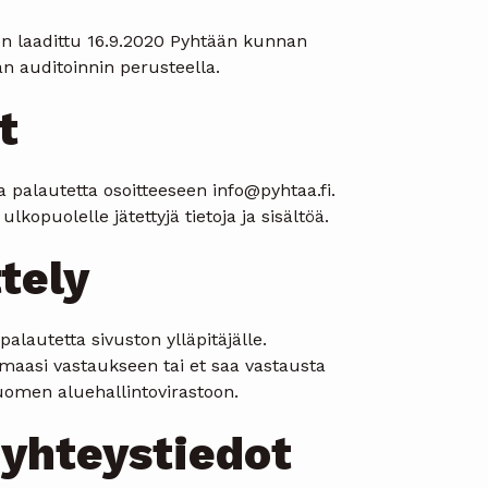
 on laadittu 16.9.2020 Pyhtään kunnan
n auditoinnin perusteella.
t
palautetta osoitteeseen info@pyhtaa.fi.
kopuolelle jätettyjä tietoja ja sisältöä.
tely
lautetta sivuston ylläpitäjälle.
maasi vastaukseen tai et saa vastausta
uomen aluehallintovirastoon.
yhteystiedot