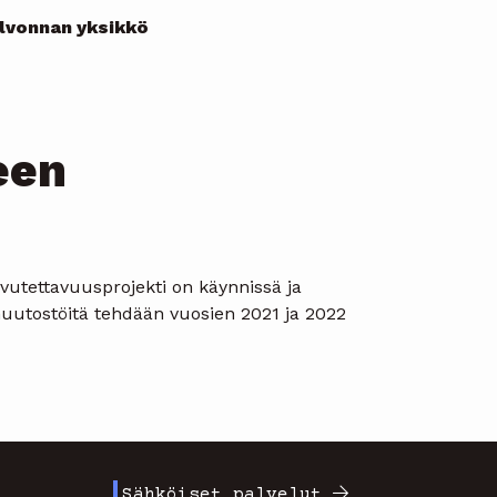
alvonnan yksikkö
een
vutettavuusprojekti on käynnissä ja
 muutostöitä tehdään vuosien 2021 ja 2022
Sähköiset palvelut