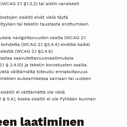
CAG 2.1 §1.3.2) tai aistin varaisesti
ostojen sisältö eivät vielä täytä
yylien tai tekstin taustasta erottumisen
imuksia navigoitavuuden osalta (WCAG 2.1
in kohdetta (WCAG 2.1 §2.4.4) eivätkä kaikki
tekstiä (WCAG 2.1 §2.4.6)
lä vastaa saavutettavuusvaatimuksia
§ 2.4.10) ja tekstin korostusten osalta.
 vielä välttämättä toteudu ennakoitavuus
n linkkien aukeamisessa samaan tai uuteen
sältö ei välttämättä ole vielä
§ 5.4), koska sisältö ei ole Pyhtään kunnan
een laatiminen