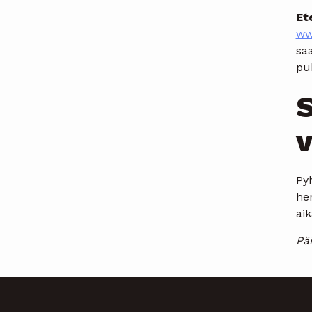
Et
ww
sa
pu
S
v
Py
hen
aik
Päi