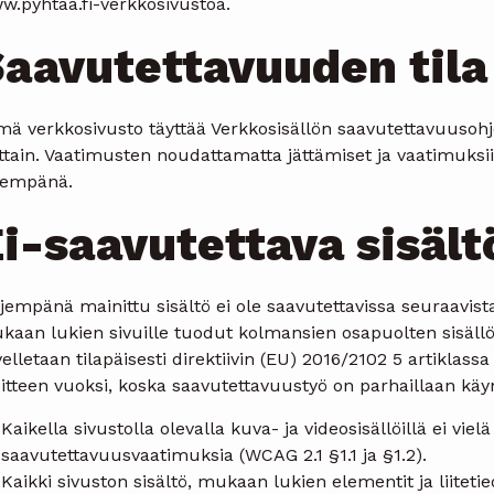
w.pyhtaa.fi-verkkosivustoa.
aavutettavuuden tila
mä verkkosivusto täyttää Verkkosisällön saavutettavuusoh
ttain. Vaatimusten noudattamatta jättämiset ja vaatimuksi
ljempänä.
i-saavutettava sisält
jempänä mainittu sisältö ei ole saavutettavissa seuraavista
aan lukien sivuille tuodut kolmansien osapuolten sisällöt, 
elletaan tilapäisesti direktiivin (EU) 2016/2102 5 artiklas
itteen vuoksi, koska saavutettavuustyö on parhaillaan käy
Kaikella sivustolla olevalla kuva- ja videosisällöillä ei vielä
saavutettavuusvaatimuksia (WCAG 2.1 §1.1 ja §1.2).
Kaikki sivuston sisältö, mukaan lukien elementit ja liitetied