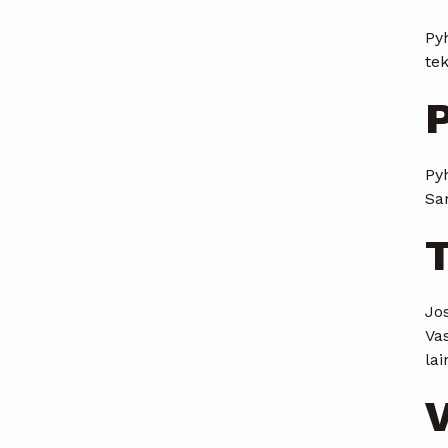
Pyh
te
P
Py
Sam
Jos
Va
la
V