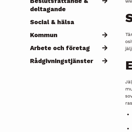
Beslutsfattande &
ww
deltagande
S
Social & hälsa
Kommun
Tä
osi
Arbete och företag
jä
Rådgivningstjänster
E
Jäl
muk
sov
ras