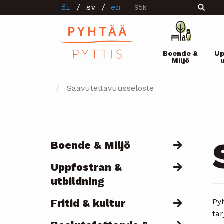
Sök
Hoppa
fi
/
sv
/
en
Sök
till
huvudinnehåll
Pääval
Boende &
Up
Miljö
Saavutettavuusseloste
Boende & Miljö
Päävalikko
Uppfostran &
utbildning
Fritid & kultur
Py
ta