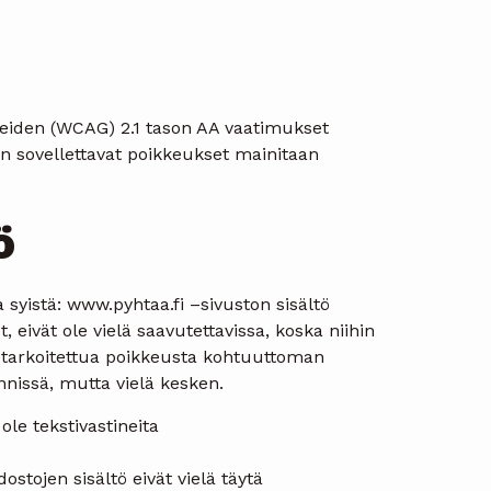
jeiden (WCAG) 2.1 tason AA vaatimukset
in sovellettavat poikkeukset mainitaan
ö
 syistä: www.pyhtaa.fi –sivuston sisältö
eivät ole vielä saavutettavissa, koska niihin
sa tarkoitettua poikkeusta kohtuuttoman
nnissä, mutta vielä kesken.
 ole tekstivastineita
ostojen sisältö eivät vielä täytä