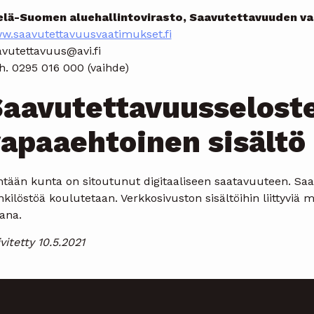
elä-Suomen aluehallintovirasto, Saavutettavuuden v
w.saavutettavuusvaatimukset.fi
avutettavuus@avi.fi
h. 0295 016 000 (vaihde)
aavutettavuusselost
apaaehtoinen sisältö
htään kunta on sitoutunut digitaaliseen saatavuuteen. Saa
kilöstöä koulutetaan. Verkkosivuston sisältöihin liittyviä
ana.
vitetty 10.5.2021