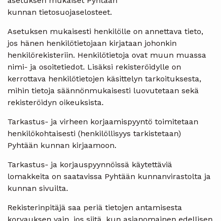
asetuksen mukaiset Pyhtään
kunnan tietosuojaselosteet.
Asetuksen mukaisesti henkilölle on annettava tieto,
jos hänen henkilötietojaan kirjataan johonkin
henkilörekisteriin. Henkilötietoja ovat muun muassa
nimi- ja osoitetiedot. Lisäksi rekisteröidylle on
kerrottava henkilötietojen käsittelyn tarkoituksesta,
mihin tietoja säännönmukaisesti luovutetaan sekä
rekisteröidyn oikeuksista.
Tarkastus- ja virheen korjaamispyyntö toimitetaan
henkilökohtaisesti (henkilöllisyys tarkistetaan)
Pyhtään kunnan kirjaamoon.
Tarkastus- ja korjauspyynnöissä käytettäviä
lomakkeita on saatavissa Pyhtään kunnanvirastolta ja
kunnan sivuilta.
Rekisterinpitäjä saa periä tietojen antamisesta
korvauksen vain, jos siitä, kun asianomainen edellisen