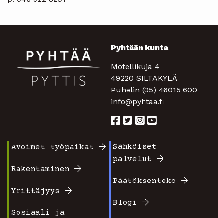
Pyhtään kunta
Motellikuja 4
49220 SILTAKYLÄ
Puhelin (05) 46015 600
info@pyhtaa.fi
Sähköiset
Avoimet työpaikat
Footer
Footer
palvelut
valikko
valikko
Rakentaminen
Päätöksenteko
1
2
Yrittäjyys
Blogi
Sosiaali ja