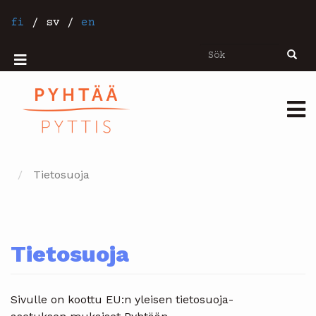
Hoppa
till
fi
/
sv
/
en
huvudinnehåll
Sök
Sök
Mobiilivalikko
Päävalikko
Tietosuoja
Tietosuoja
Sivulle on koottu EU:n yleisen tietosuoja-