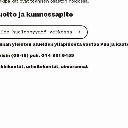
kkipaikat ovat teknisen osaston hoidossa.
uolto ja kunnossapito
Tee huoltopyyntö verkossa
nnan yleisten alueiden ylläpidosta vastaa Puu ja kaat
kisin (08-16) puh. 044 901 6455
ikkikentät, urheilukentät, uimarannat