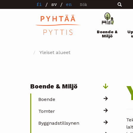
Sök
Hoppa
fi
/
sv
/
en
Sök
till
huvudinnehåll
Pääval
Boende &
Up
Miljö
Yleiset alueet
Boende & Miljö
Päävalikko
Boende
Tomter
Tek
Byggnadstillsynen
lai