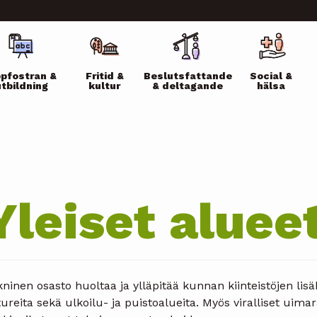
ikko
pfostran &
Fritid &
Beslutsfattande
Social &
utbildning
kultur
& deltagande
hälsa
Yleiset aluee
ninen osasto huoltaa ja ylläpitää kunnan kiinteistöjen li
tureita sekä ulkoilu- ja puistoalueita. Myös viralliset uim