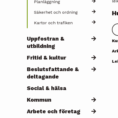
lei
Planläggning
H
Säkerhet och ordning
Kartor och trafiken
Uppfostran &
Ku
utbildning
Ar
Fritid & kultur
Le
Beslutsfattande &
deltagande
Social & hälsa
Kommun
Arbete och företag