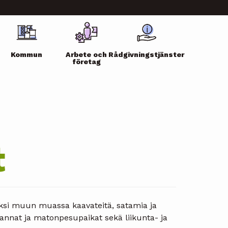
Kommun
Arbete och
Rådgivningstjänster
företag
t
säksi muun muassa kaavateitä, satamia ja
arannat ja matonpesupaikat sekä liikunta- ja