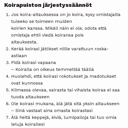
Koirapuiston järjestyssäännöt
Jos koira-aitauksessa on jo koira, kysy omistajalta
tuleeko se toimeen muiden
koirien kanssa. Mikäli näin ei ole, odota että
omistaja ehtii viedä koiransa pois
aitauksesta.
Kerää koirasi jätökset niille varattuun roska-
astiaan
Pidä koirasi vapaana
– Koiralla on oikeus temmeltää täällä
Huolehdi, että koirasi rokotukset ja madotukset
ovat kunnossa
Kiimassa olevaa, sairasta tai vihaista koiraa ei saa
tuoda aitaukseen
Ole koirasi mukana, älä jätä sitä yksin aitaukseen
– Sinä vastaat aina omasta koirastasi
Älä heitä keppejä, kiviä, lumipalloja tai tuo omia
leluja koirallesi