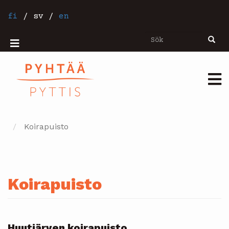
Hoppa
till
fi
/
sv
/
en
huvudinnehåll
Sök
Sök
Mobiilivalikko
Päävalikko
Koirapuisto
Koirapuisto
Huutjärven koirapuisto