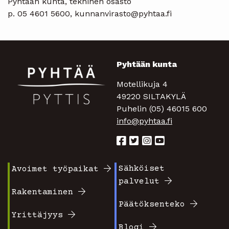
Pyhtään kunta, tekninen osasto
p. 05 4601 5600, kunnanvirasto@pyhtaa.fi
Pyhtään kunta
Motellikuja 4
49220 SILTAKYLÄ
Puhelin (05) 46015 600
info@pyhtaa.fi
Sähköiset
Avoimet työpaikat
Footer
Footer
palvelut
valikko
valikko
Rakentaminen
Päätöksenteko
1
2
Yrittäjyys
Blogi