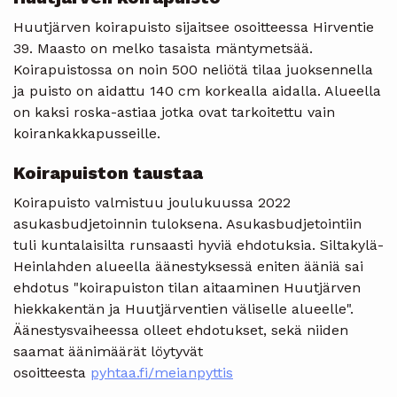
Huutjärven koirapuisto sijaitsee osoitteessa Hirventie
39. Maasto on melko tasaista mäntymetsää.
Koirapuistossa on noin 500 neliötä tilaa juoksennella
ja puisto on aidattu 140 cm korkealla aidalla. Alueella
on kaksi roska-astiaa jotka ovat tarkoitettu vain
koirankakkapusseille.
Koirapuiston taustaa
Koirapuisto valmistuu joulukuussa 2022
asukasbudjetoinnin tuloksena. Asukasbudjetointiin
tuli kuntalaisilta runsaasti hyviä ehdotuksia. Siltakylä-
Heinlahden alueella äänestyksessä eniten ääniä sai
ehdotus "koirapuiston tilan aitaaminen Huutjärven
hiekkakentän ja Huutjärventien väliselle alueelle".
Äänestysvaiheessa olleet ehdotukset, sekä niiden
saamat äänimäärät löytyvät
osoitteesta
pyhtaa.fi/meianpyttis