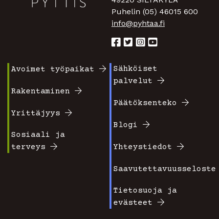
Puhelin (05) 46015 600
info@pyhtaa.fi
Sähköiset
Avoimet työpaikat
Footer
Footer
palvelut
valikko
valikko
Rakentaminen
Päätöksenteko
1
2
Yrittäjyys
Blogi
Sosiaali ja
terveys
Yhteystiedot
Saavutettavuusseloste
Tietosuoja ja
evästeet