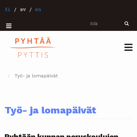
Hoppa
till
fi
/
sv
/
en
huvudinnehåll
Sök
Sök
Mobiilivalikko
Päävalikko
Työ- ja lomapäivät
Työ- ja lomapäivät
Pyhtään kunnan peruskoulujen