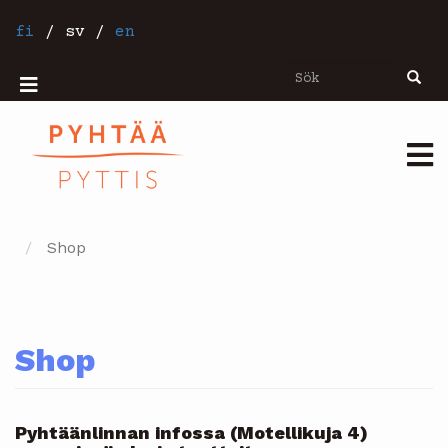
Hoppa
till
fi
/
sv
/
en
huvudinnehåll
Sök
Sök
Mobiilivalikko
Päävalikko
Shop
Shop
Pyhtäänlinnan infossa (Motellikuja 4)