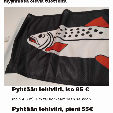
myynnissä olevia tuotteita
Pyhtään lohiviiri, iso 85 €
(noin 4,5 m) 8 m tai korkeampaan salkoon
Pyhtään lohiviiri
,
pieni 55€