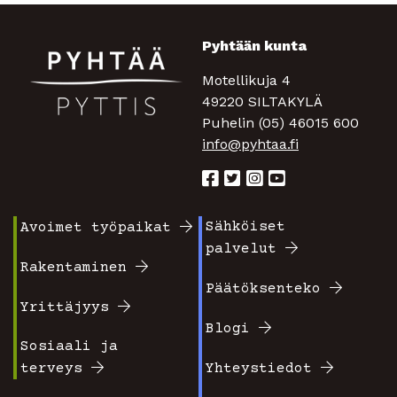
Pyhtään kunta
Motellikuja 4
49220 SILTAKYLÄ
Puhelin (05) 46015 600
info@pyhtaa.fi
Sähköiset
Avoimet työpaikat
Footer
Footer
palvelut
valikko
valikko
Rakentaminen
Päätöksenteko
1
2
Yrittäjyys
Blogi
Sosiaali ja
terveys
Yhteystiedot