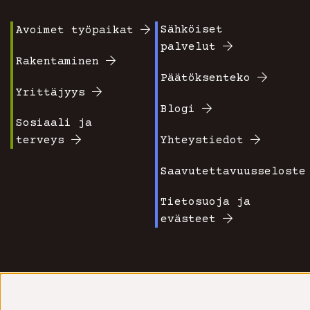
Sähköiset
Avoimet työpaikat
Footer
Footer
palvelut
valikko
valikko
Rakentaminen
Päätöksenteko
1
2
Yrittäjyys
Blogi
Sosiaali ja
terveys
Yhteystiedot
Saavutettavuusseloste
Tietosuoja ja
evästeet