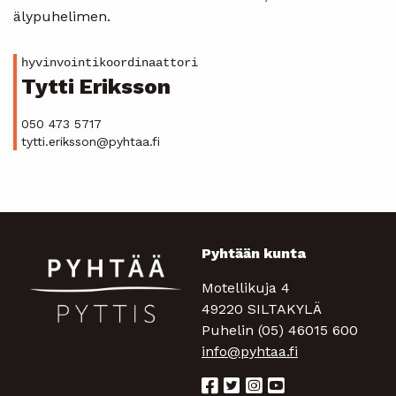
älypuhelimen.
hyvinvointikoordinaattori
Tytti Eriksson
050 473 5717
tytti.eriksson@pyhtaa.fi
Pyhtään kunta
Motellikuja 4
49220 SILTAKYLÄ
Puhelin (05) 46015 600
info@pyhtaa.fi