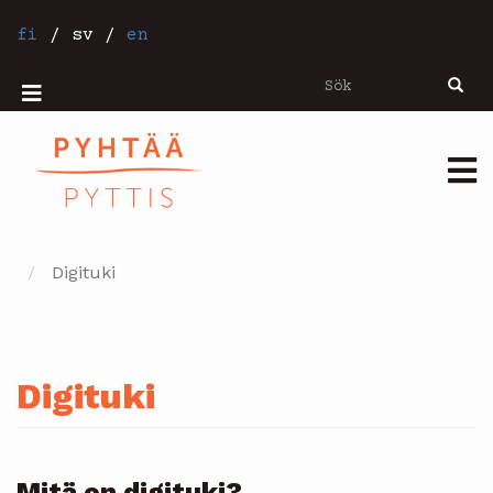
Hoppa
till
fi
/
sv
/
en
huvudinnehåll
Sök
Sök
Mobiilivalikko
Päävalikko
Digituki
Digituki
Mitä on digituki?