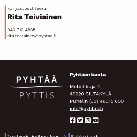
kirjastosihteeri
Rita Toiviainen
040 710 4685
rita.toiviainen@pyhtaa.fi
Pyhtään kunta
Motellikuja 4
49220 SILTAKYLÄ
Puhelin (05) 46015 600
info@pyhtaa.fi
Sähköiset