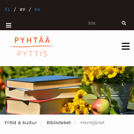
Hoppa
till
fi
/
sv
/
en
huvudinnehåll
Sök
Sök
Mobiilivalikko
Päävalikko
Fritid & kultur
Biblioteket
Hemtjänst