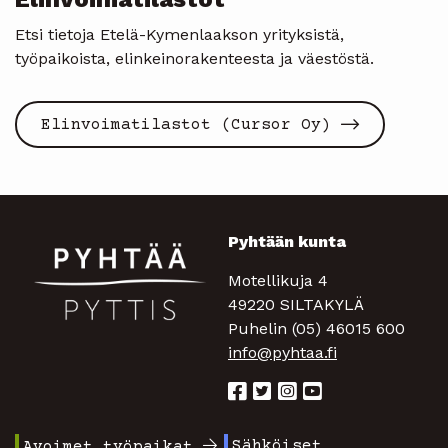
Etsi tietoja Etelä-Kymenlaakson yrityksistä,
työpaikoista, elinkeinorakenteesta ja väestöstä.
Elinvoimatilastot (Cursor Oy)
Pyhtään kunta
Motellikuja 4
49220 SILTAKYLÄ
Puhelin (05) 46015 600
info@pyhtaa.fi
Sähköiset
Avoimet työpaikat