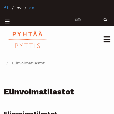
Hoppa
till
fi
/
sv
/
en
huvudinnehåll
Sök
Sök
Mobiilivalikko
Päävalikko
Elinvoimatilastot
Elinvoimatilastot
Elinvoimatilastot