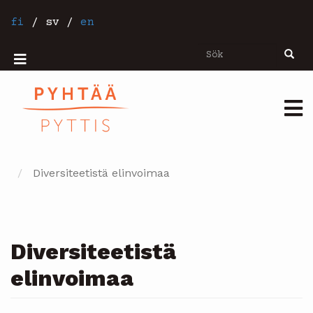
Hoppa
till
fi
/
sv
/
en
huvudinnehåll
Sök
Sök
Mobiilivalikko
Päävalikko
Diversiteetistä elinvoimaa
Diversiteetistä
elinvoimaa