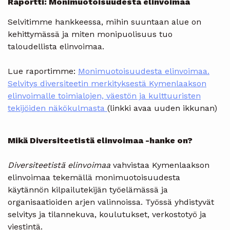
Raportti:
Monimuotoisuudesta elinvoimaa
Selvitimme hankkeessa, mihin suuntaan alue on
kehittymässä ja miten monipuolisuus tuo
taloudellista elinvoimaa.
Lue raportimme:
Monimuotoisuudesta elinvoimaa.
Selvitys diversiteetin merkityksestä Kymenlaakson
elinvoimalle toimialojen, väestön ja kulttuuristen
tekijöiden näkökulmasta
(linkki avaa uuden ikkunan)
Mikä Diversiteetistä elinvoimaa -hanke on?
Diversiteetistä elinvoimaa
vahvistaa Kymenlaakson
elinvoimaa tekemällä monimuotoisuudesta
käytännön kilpailutekijän työelämässä ja
organisaatioiden arjen valinnoissa. Työssä yhdistyvät
selvitys ja tilannekuva, koulutukset, verkostotyö ja
viestintä.