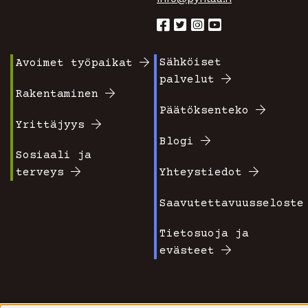
Sähköiset
Avoimet työpaikat
Footer
Footer
palvelut
valikko
valikko
Rakentaminen
Päätöksenteko
1
2
Yrittäjyys
Blogi
Sosiaali ja
terveys
Yhteystiedot
Saavutettavuusseloste
Tietosuoja ja
evästeet