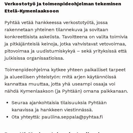
Verkostotyö ja toimenpideohjelman tekeminen
Etelä-Kymenlaaksoon
Pyhtää vetää hankkeessa verkostotyötä, jossa
rakennetaan yhteinen tilannekuva ja sovitaan
konkreettisista askelista. Tavoitteena on valita toimivia
ja pitkäjänteisiä keinoja, jotka vahvistavat vetovoimaa,
pitovoimaa ja uudistumiskykyä – sekä yrityksissä että
julkisissa organisaatioissa.
Toimenpideohjelma kytkee yhteen paikalliset tarpeet
ja alueellisen yhteistyön: mitä arjen käytännöissä
kannattaa muuttaa, jotta yhä useampi osaaja voi
nähdä Kymenlaakson (ja Pyhtään) omana paikkanaan.
Seuraa ajankohtaisia tilaisuuksia Pyhtään
kanavissa ja hankkeen viestinnässä.
Ota yhteyttä: pauliina.seppala@pyhtaa.fi