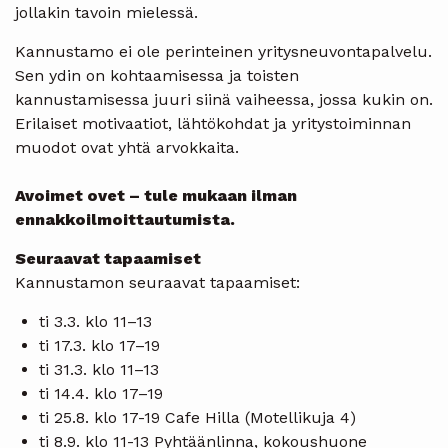
jollakin tavoin mielessä.
Kannustamo ei ole perinteinen yritysneuvontapalvelu.
Sen ydin on kohtaamisessa ja toisten
kannustamisessa juuri siinä vaiheessa, jossa kukin on.
Erilaiset motivaatiot, lähtökohdat ja yritystoiminnan
muodot ovat yhtä arvokkaita.
Avoimet ovet – tule mukaan ilman
ennakkoilmoittautumista.
Seuraavat tapaamiset
Kannustamon seuraavat tapaamiset:
ti 3.3. klo 11–13
ti 17.3. klo 17–19
ti 31.3. klo 11–13
ti 14.4. klo 17–19
ti 25.8. klo 17-19 Cafe Hilla (Motellikuja 4)
ti 8.9. klo 11-13 Pyhtäänlinna, kokoushuone