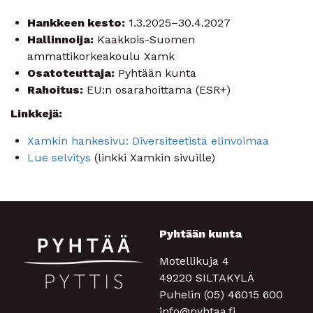
Hankkeen kesto:
1.3.2025–30.4.2027
Hallinnoija:
Kaakkois-Suomen
ammattikorkeakoulu Xamk
Osatoteuttaja:
Pyhtään kunta
Rahoitus:
EU:n osarahoittama (ESR+)
Linkkejä:
Xamkin hankesivu: Diversiteetistä elinvoimaa
Lue selvitys
(linkki Xamkin sivuille)
Pyhtään kunta
Motellikuja 4
49220 SILTAKYLÄ
Puhelin (05) 46015 600
info@pyhtaa.fi