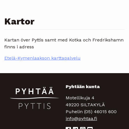
Kartor
Kartan över Pyttis samt med Kotka och Fredrikshamn
finns i adress
Etelä-Kymenlaakson karttapalvelu
Pyhtään kunta
Motellikuja 4
49220 SILTAKYLÄ
Puhelin (05) 46015 600
info@pyhtaa.fi