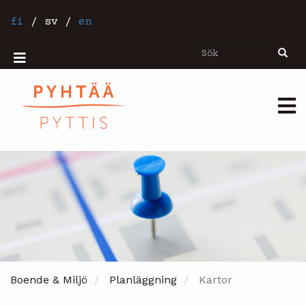
Hoppa
till
fi
/
sv
/
en
huvudinnehåll
Sök
Sök
Mobiilivalikko
Päävalikko
Boende & Miljö
Planläggning
Kartor