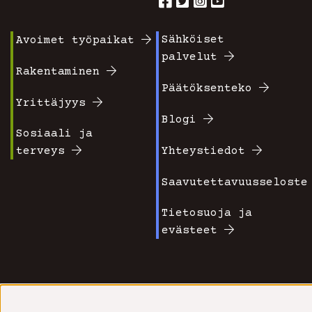
Sähköiset
Avoimet työpaikat
Footer
Footer
palvelut
valikko
valikko
Rakentaminen
Päätöksenteko
1
2
Yrittäjyys
Blogi
Sosiaali ja
terveys
Yhteystiedot
Saavutettavuusseloste
Tietosuoja ja
evästeet