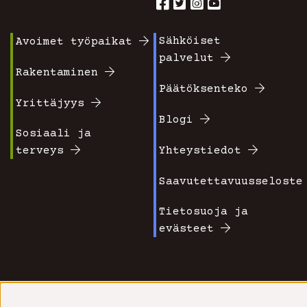
Sähköiset
Avoimet työpaikat
Footer
Footer
palvelut
valikko
valikko
Rakentaminen
Päätöksenteko
1
2
Yrittäjyys
Blogi
Sosiaali ja
terveys
Yhteystiedot
Saavutettavuusseloste
Tietosuoja ja
evästeet