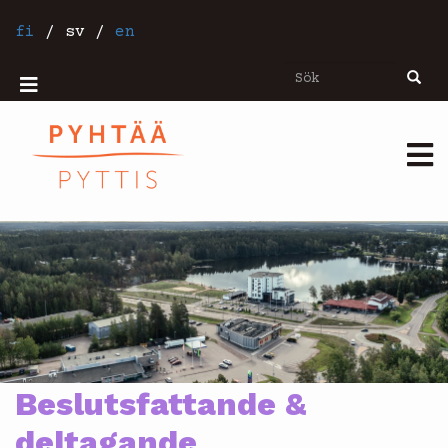
Hoppa
till
fi
/
sv
/
en
huvudinnehåll
Sök
Sök
Mobiilivalikko
Päävalikko
Beslutsfattande &
deltagande