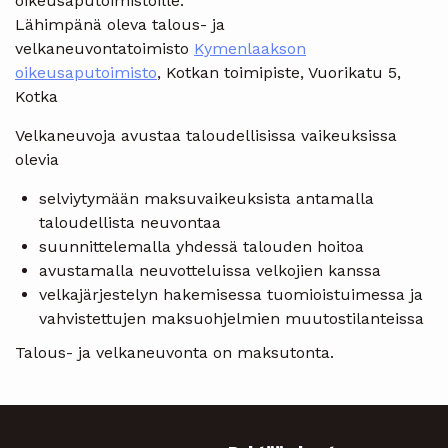
oikeusaputoimistoille.
Lähimpänä oleva talous- ja
velkaneuvontatoimisto
Kymenlaakson
oikeusaputoimisto
, Kotkan toimipiste, Vuorikatu 5,
Kotka
Velkaneuvoja avustaa taloudellisissa vaikeuksissa
olevia
selviytymään maksuvaikeuksista antamalla
taloudellista neuvontaa
suunnittelemalla yhdessä talouden hoitoa
avustamalla neuvotteluissa velkojien kanssa
velkajärjestelyn hakemisessa tuomioistuimessa ja
vahvistettujen maksuohjelmien muutostilanteissa
Talous- ja velkaneuvonta on maksutonta.