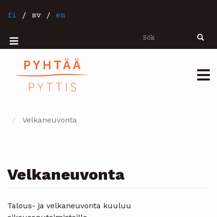
Hoppa
till
fi
/
sv
/
en
huvudinnehåll
Sök
Sök
Mobiilivalikko
Päävalikko
Velkaneuvonta
Velkaneuvonta
Talous- ja velkaneuvonta kuuluu