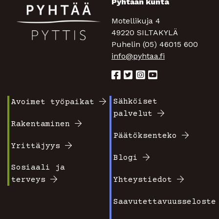
Pyhtään kunta
Motellikuja 4
49220 SILTAKYLÄ
Puhelin (05) 46015 600
info@pyhtaa.fi
Sähköiset
Avoimet työpaikat
Footer
Footer
palvelut
valikko
valikko
Rakentaminen
Päätöksenteko
1
2
Yrittäjyys
Blogi
Sosiaali ja
terveys
Yhteystiedot
Saavutettavuusseloste