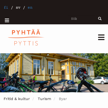
Hoppa
till
fi
/
sv
/
en
huvudinnehåll
Sök
Sök
Mobiilivalikko
Päävalikko
Fritid & kultur
Turism
Byar