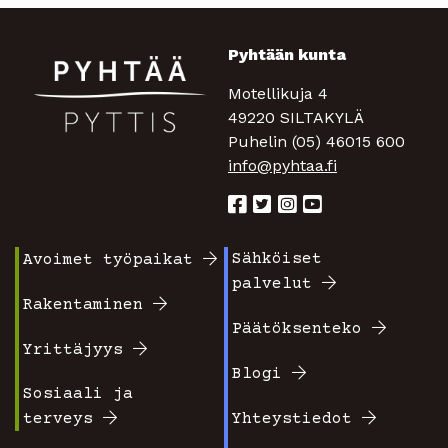
Pyhtään kunta
Motellikuja 4
49220 SILTAKYLÄ
Puhelin (05) 46015 600
info@pyhtaa.fi
Sähköiset
Avoimet työpaikat
Footer
Footer
palvelut
valikko
valikko
Rakentaminen
Päätöksenteko
1
2
Yrittäjyys
Blogi
Sosiaali ja
terveys
Yhteystiedot