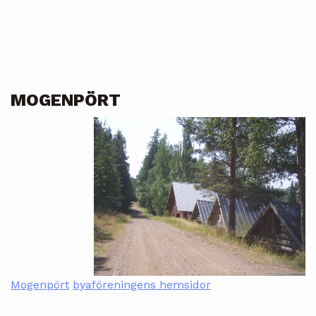
MOGENPÖRT
Mogenpört
byaföreningens hemsidor