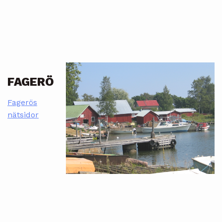
FAGERÖ
Fagerös
nätsidor