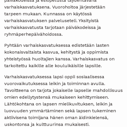
päiväkodeissa ja esiopetusta täydentävänä
varhaiskasvatuksena. Vuorohoitoa järjestetään
tarpeen mukaan. Kunnassa on käytössä
varhaiskasvatuksen palveluseteli. Yksityistä
varhaiskasvatusta tarjotaan päiväkodeissa ja
ryhmäperhepäivähoidossa.
Pyhtään varhaiskasvatuksessa edistetään lasten
kokonaisvaltaista kasvua, kehitystä ja oppimista
yhteistyössä huoltajien kanssa. Varhaiskasvatus on
tarkoitettu kaikille alle kouluikäisille lapsille.
Varhaiskasvatuksessa lapsi oppii sosiaalisessa
vuorovaikutuksessa leikin ja toiminnan avulla.
Tavoitteena on tarjota jokaiselle lapselle mahdollisuus
omien edellytystensä mukaiseen kehittymiseen.
Lähtökohtana on lapsen mielikuvituksen, leikin ja
luovuuden ymmärtäminen sekä lapsen tukeminen
aktiivisena toimijana hänen oman äidinkielensä,
uskontonsa ja kulttuurinsa mukaisesti.