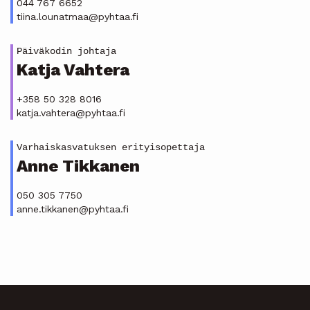
044 767 6652
tiina.lounatmaa@pyhtaa.fi
Päiväkodin johtaja
Katja Vahtera
+358 50 328 8016
katja.vahtera@pyhtaa.fi
Varhaiskasvatuksen erityisopettaja
Anne Tikkanen
050 305 7750
anne.tikkanen@pyhtaa.fi