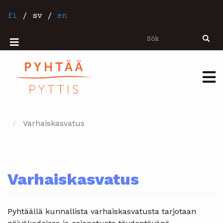
Hoppa
till
fi
/
sv
/
en
huvudinnehåll
Sök
Sök
Mobiilivalikko
Päävalikko
Varhaiskasvatus
Varhaiskasvatus
Pyhtäällä kunnallista varhaiskasvatusta tarjotaan