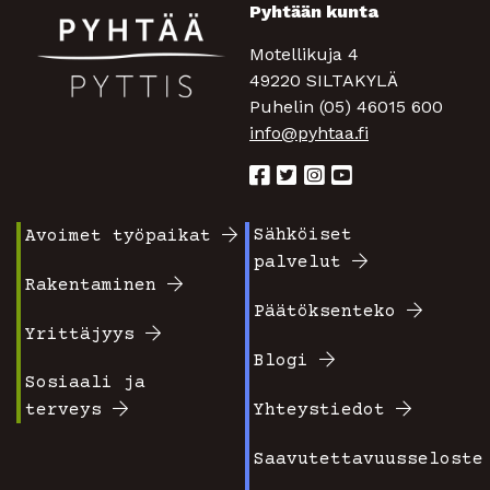
Pyhtään kunta
Motellikuja 4
49220 SILTAKYLÄ
Puhelin (05) 46015 600
info@pyhtaa.fi
Sähköiset
Avoimet työpaikat
Footer
Footer
palvelut
valikko
valikko
Rakentaminen
Päätöksenteko
1
2
Yrittäjyys
Blogi
Sosiaali ja
terveys
Yhteystiedot
Saavutettavuusseloste