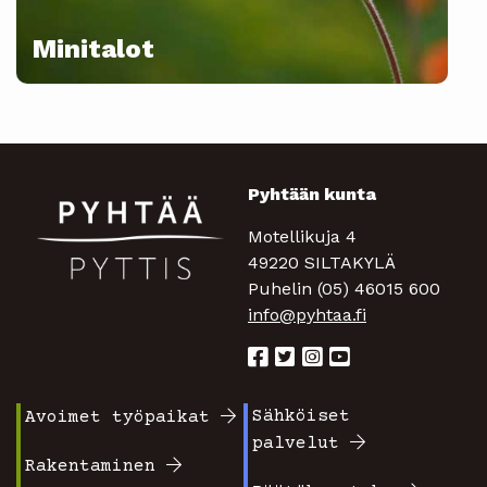
Minitalot
Pyhtään kunta
Motellikuja 4
49220 SILTAKYLÄ
Puhelin (05) 46015 600
info@pyhtaa.fi
Sähköiset
Avoimet työpaikat
Footer
Footer
palvelut
valikko
valikko
Rakentaminen