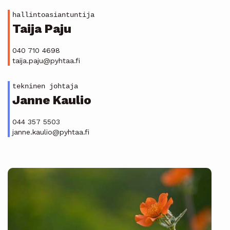
hallintoasiantuntija
Taija Paju
040 710 4698
taija.paju@pyhtaa.fi
tekninen johtaja
Janne Kaulio
044 357 5503
janne.kaulio@pyhtaa.fi