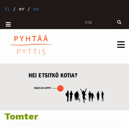
Hoppa
till
fi
/
sv
/
en
huvudinnehåll
Sök
Sök
Mobiilivalikko
Päävalikko
Tomter