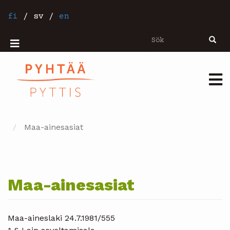
Hoppa
till
fi
/
sv
/
en
huvudinnehåll
Sök
Sök
Mobiilivalikko
Päävalikko
Maa-ainesasiat
Maa-ainesasiat
Maa-aineslaki 24.7.1981/555