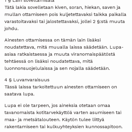
1 § Lain soveltamisala
Tätä lakia sovelletaan kiven, soran, hiekan, saven ja
mullan ottamiseen pois kuljetettavaksi taikka paikalla
varastoitavaksi tai jalostettavaksi, jollei 2 §:stä muuta
johdu.
Ainesten ottamisessa on tämän lain lisäksi
noudatettava, mitä muualla laissa säädetään. Lupa-
asiaa ratkaistaessa ja muuta viranomaispäätöstä
tehtäessä on lisäksi noudatettava, mitä
luonnonsuojelulaissa ja sen nojalla säädetään.
4 § Luvanvaraisuus
Tässä laissa tarkoitettuun ainesten ottamiseen on
saatava lupa.
Lupa ei ole tarpeen, jos aineksia otetaan omaa
tavanomaista kotitarvekäyttöä varten asumiseen tai
maa- ja metsätalouteen. Käytön tulee liittyä
rakentamiseen tai kulkuyhteyksien kunnossapitoon.