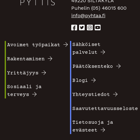
49220 SILTAKYLÄ
Puhelin (05) 46015 600
info@pyhtaa.fi
Sähköiset
Avoimet työpaikat
Footer
Footer
palvelut
valikko
valikko
Rakentaminen
Päätöksenteko
1
2
Yrittäjyys
Blogi
Sosiaali ja
terveys
Yhteystiedot
Saavutettavuusseloste
Tietosuoja ja
evästeet